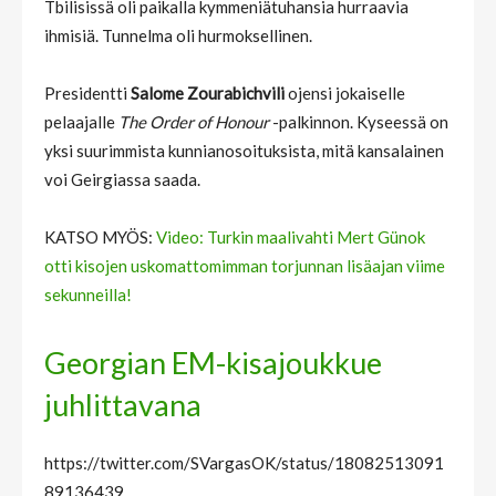
Tbilisissä oli paikalla kymmeniätuhansia hurraavia
ihmisiä. Tunnelma oli hurmoksellinen.
Presidentti
Salome Zourabichvili
ojensi jokaiselle
pelaajalle
The Order of Honour
-palkinnon. Kyseessä on
yksi suurimmista kunnianosoituksista, mitä kansalainen
voi Geirgiassa saada.
KATSO MYÖS:
Video: Turkin maalivahti Mert Günok
otti kisojen uskomattomimman torjunnan lisäajan viime
sekunneilla!
Georgian EM-kisajoukkue
juhlittavana
https://twitter.com/SVargasOK/status/18082513091
89136439