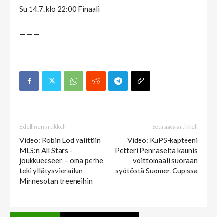
Su 14.7. klo 22:00 Finaali
— — —
Edellinen artikkeli
Seuraava artikkeli
Video: Robin Lod valittiin
Video: KuPS-kapteeni
MLS:n All Stars -
Petteri Pennaselta kaunis
joukkueeseen – oma perhe
voittomaali suoraan
teki yllätysvierailun
syötöstä Suomen Cupissa
Minnesotan treeneihin