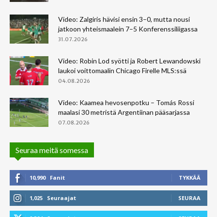
Video: Zalgiris hävisi ensin 3–0, mutta nousi
jatkoon yhteismaalein 7–5 Konferenssiliigassa
31.07.2026
Video: Robin Lod syötti ja Robert Lewandowski
laukoi voittomaalin Chicago Firelle MLS:ssä
04.08.2026
Video: Kaamea hevosenpotku – Tomás Rossi
maalasi 30 metristä Argentiinan pääsarjassa
07.08.2026
Seuraa meitä somessa
10,990
Fanit
TYKKÄÄ
1,025
Seuraajat
SEURAA