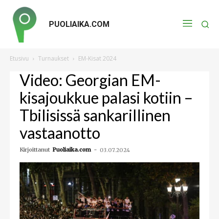
PUOLIAIKA.COM
Etusivu
Turnaukset
EM-Kisat 2024
Video: Georgian EM-
kisajoukkue palasi kotiin –
Tbilisissä sankarillinen
vastaanotto
Kirjoittanut
Puoliaika.com
-
03.07.2024