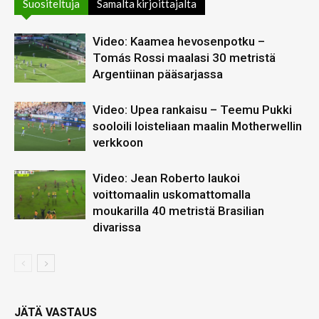
Suositeltuja
Samalta kirjoittajalta
Video: Kaamea hevosenpotku –
Tomás Rossi maalasi 30 metristä
Argentiinan pääsarjassa
Video: Upea rankaisu – Teemu Pukki
sooloili loisteliaan maalin Motherwellin
verkkoon
Video: Jean Roberto laukoi
voittomaalin uskomattomalla
moukarilla 40 metristä Brasilian
divarissa
JÄTÄ VASTAUS