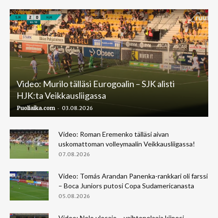
Video: Murilo tälläsi Eurogoalin – SJK alisti
HJK:ta Veikkausliigassa
-
Puoliaika.com
03.08.2026
Video: Roman Eremenko tälläsi aivan
uskomattoman volleymaalin Veikkausliigassa!
07.08.2026
Video: Tomás Arandan Panenka-rankkari oli farssi
– Boca Juniors putosi Copa Sudamericanasta
05.08.2026
Video: Nolo ulosajo – vaihtopelaaja kiipesi