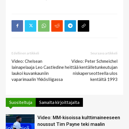
Edellinen artikkeli
Seuraava artikkeli
Video: Chelsean
Video: Peter Schmeichel
lainapelaaja Leo Castledine
heittää kentälletunkeutujan
laukoi kuvankauniin
niskaperseotteella ulos
vaparimaalin Ykkösliigassa
kentältä 1993
Suositeltuja
Samalta kirjoittajalta
Video: MM-kisoissa kulttimaineeseen
noussut Tim Payne teki maalin