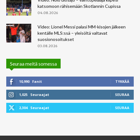
katsomoon rähisemään Skotlannin Cupissa
04.08.2026
Video: Lionel Messi palasi MM-kisojen jälkeen
kentälle MLS:ssä – yleisöltä valtavat
suosionosoitukset
03.08.2026
Seuraa meitä somessa
10,990
Fanit
TYKKÄÄ
1,025
Seuraajat
SEURAA
2,304
Seuraajat
SEURAA