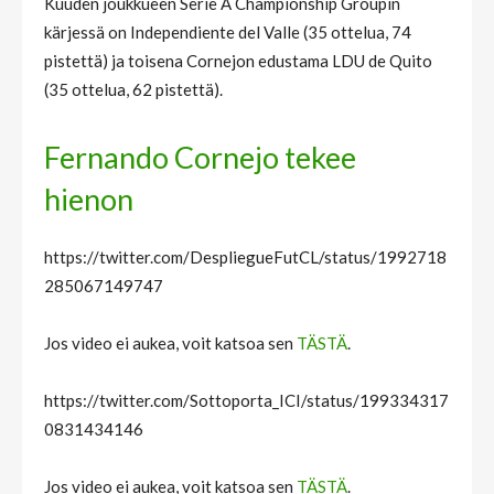
Kuuden joukkueen Serie A Championship Groupin
kärjessä on Independiente del Valle (35 ottelua, 74
pistettä) ja toisena Cornejon edustama LDU de Quito
(35 ottelua, 62 pistettä).
Fernando Cornejo tekee
hienon
https://twitter.com/DespliegueFutCL/status/1992718
285067149747
Jos video ei aukea, voit katsoa sen
TÄSTÄ
.
https://twitter.com/Sottoporta_ICI/status/199334317
0831434146
Jos video ei aukea, voit katsoa sen
TÄSTÄ
.