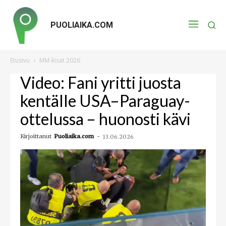
PUOLIAIKA.COM
Etusivu
MM-kisat 2026
Video: Fani yritti juosta
kentälle USA–Paraguay-
ottelussa – huonosti kävi
Kirjoittanut
Puoliaika.com
-
13.06.2026