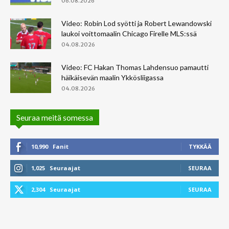
06.08.2026
Video: Robin Lod syötti ja Robert Lewandowski
laukoi voittomaalin Chicago Firelle MLS:ssä
04.08.2026
Video: FC Hakan Thomas Lahdensuo pamautti
häikäisevän maalin Ykkösliigassa
04.08.2026
Seuraa meitä somessa
10,990
Fanit
TYKKÄÄ
1,025
Seuraajat
SEURAA
2,304
Seuraajat
SEURAA