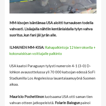
MM-kisojen isäntämaa USA aloitti turnauksen todella
vahvasti. Lisäajalla nähtiin kentänlaidalla tylyn vahva
suoritus, kun fani jäi jyrän alle.
ILMAINEN MM-KISA:
Rahapalkintoja 12 kierroksella +
kokonaiskisan voittajalle palkinto
USA kaatoi Paraguayn tylysti numeroin 4-1 (3-0) D-
lohkon avausottelussa yli 70 000 katsojan edessä SoFi
Stadiumilla Los Angelesissa lauantaiaamuyönä Suomen
aikaa.
Mauricio Pochettinon
luotsaama USA otti saman tien
vahvan otteen jatkopeleistä.
Folarin Balogun
painoi