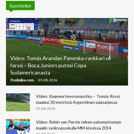
Suositellut
Video: Tomás Arandan Panenka-rankkari oli
farssi – Boca Juniors putosi Copa
Sudamericanasta
-
Puoliaika.com
05.08.2026
Video: Kaamea hevosenpotku – Tomás Rossi
maalasi 30 metristä Argentiinan pääsarjassa
07.08.2026
Video: Robin van Persie tekee uskomattoman
maalin syöksypuskulla MM-kisoissa 2014