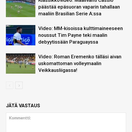
Klassikkovideo: Maalivahti Cassio
päästää epäsuoran vaparin tahallaan
maaliin Brasilian Serie A:ssa
Video: MM-kisoissa kulttimaineeseen
noussut Tim Payne teki maalin
debyytissään Paraguayssa
Video: Roman Eremenko tälläsi aivan
uskomattoman volleymaalin
Veikkausliigassa!
JÄTÄ VASTAUS