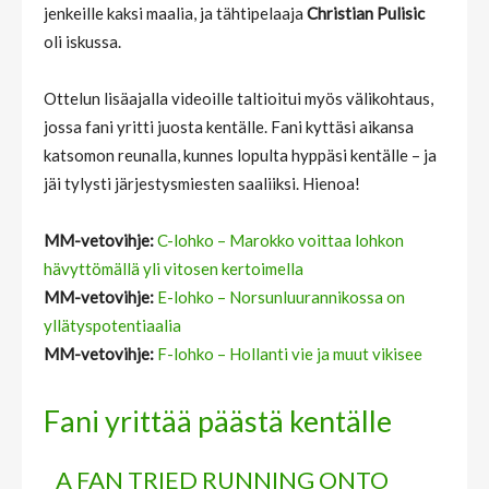
jenkeille kaksi maalia, ja tähtipelaaja
Christian Pulisic
oli iskussa.
Ottelun lisäajalla videoille taltioitui myös välikohtaus,
jossa fani yritti juosta kentälle. Fani kyttäsi aikansa
katsomon reunalla, kunnes lopulta hyppäsi kentälle – ja
jäi tylysti järjestysmiesten saaliiksi. Hienoa!
MM-vetovihje:
C-lohko – Marokko voittaa lohkon
hävyttömällä yli vitosen kertoimella
MM-vetovihje:
E-lohko – Norsunluurannikossa on
yllätyspotentiaalia
MM-vetovihje:
F-lohko – Hollanti vie ja muut vikisee
Fani yrittää päästä kentälle
A FAN TRIED RUNNING ONTO