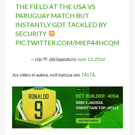
THE FIELD AT THE USA VS
PARUGUAY MATCH BUT
INSTANTLY GOT TACKLED BY
SECURITY
PIC.TWITTER.COM/MIEP44HCQM
— clip
(@clippedszn)
June 13, 2026
Jos video ei aukea, voit katsoa sen
TÄSTÄ
.