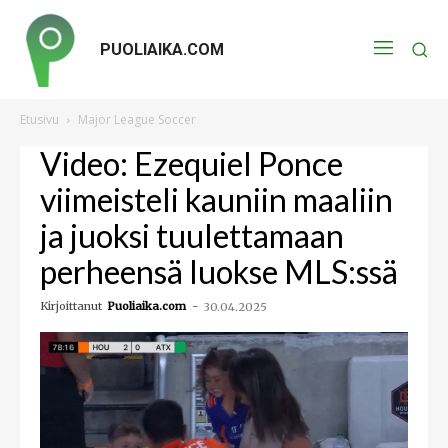
PUOLIAIKA.COM
Etusivu
Major League Soccer
Video: Ezequiel Ponce
viimeisteli kauniin maaliin
ja juoksi tuulettamaan
perheensä luokse MLS:ssä
Kirjoittanut
Puoliaika.com
-
30.04.2025