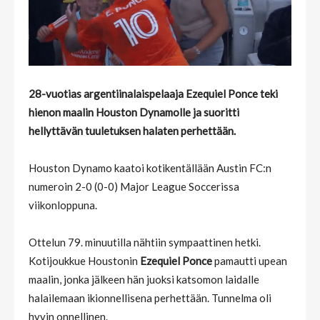
28-vuotias argentiinalaispelaaja
Ezequiel Ponce
teki
hienon maalin Houston Dynamolle ja suoritti
hellyttävän tuuletuksen halaten perhettään.
Houston Dynamo kaatoi kotikentällään Austin FC:n
numeroin 2-0 (0-0) Major League Soccerissa
viikonloppuna.
Ottelun 79. minuutilla nähtiin sympaattinen hetki.
Kotijoukkue Houstonin
Ezequiel Ponce
pamautti upean
maalin, jonka jälkeen hän juoksi katsomon laidalle
halailemaan ikionnellisena perhettään. Tunnelma oli
hyvin onnellinen.