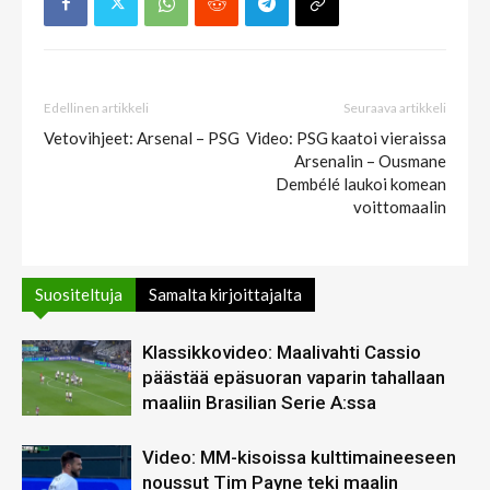
Edellinen artikkeli
Seuraava artikkeli
Vetovihjeet: Arsenal – PSG
Video: PSG kaatoi vieraissa
Arsenalin – Ousmane
Dembélé laukoi komean
voittomaalin
Suositeltuja
Samalta kirjoittajalta
Klassikkovideo: Maalivahti Cassio
päästää epäsuoran vaparin tahallaan
maaliin Brasilian Serie A:ssa
Video: MM-kisoissa kulttimaineeseen
noussut Tim Payne teki maalin