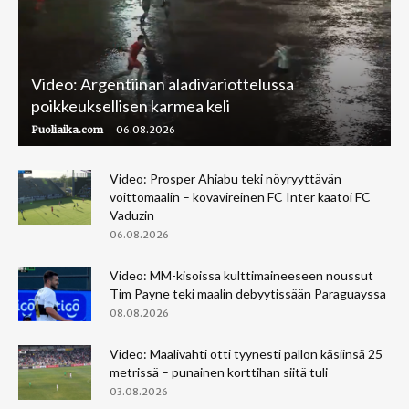
Video: Argentiinan aladivariottelussa
poikkeuksellisen karmea keli
-
Puoliaika.com
06.08.2026
Video: Prosper Ahiabu teki nöyryyttävän
voittomaalin – kovavireinen FC Inter kaatoi FC
Vaduzin
06.08.2026
Video: MM-kisoissa kulttimaineeseen noussut
Tim Payne teki maalin debyytissään Paraguayssa
08.08.2026
Video: Maalivahti otti tyynesti pallon käsiinsä 25
metrissä – punainen korttihan siitä tuli
03.08.2026