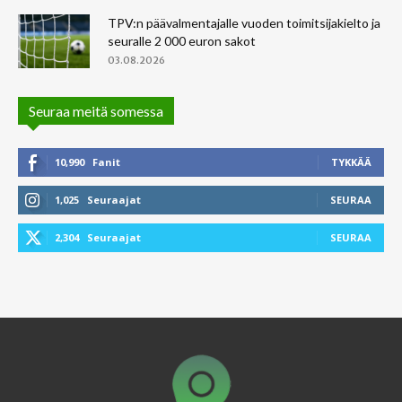
TPV:n päävalmentajalle vuoden toimitsijakielto ja
seuralle 2 000 euron sakot
03.08.2026
Seuraa meitä somessa
10,990
Fanit
TYKKÄÄ
1,025
Seuraajat
SEURAA
2,304
Seuraajat
SEURAA