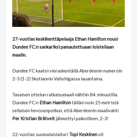
27-vuotias keskikenttäpelaaja Ethan Hamilton nousi
Dundee FC:n sankariksi pamautettuaan loisteliaan
maalin.
Dundee FC kaatoi vieraskentällä Aberdeenin numeroin
2-3 (1-2) Skotlannin Valioliigassa lauantaina.
Tasaisen ottelun ratkaisumaali nähtiin 84. minuutilla.
Dundee FC:n
Ethan Hamilton
tälläsi noin 25 metristä
sellaisen hevosenpotkun, että Aberdeenin maalivahti
Per Kristian Bråtveit
jähmettyi paikoilleen, 2-3!
22-vuotias suomalaislaituri
Topi Keskinen
oli