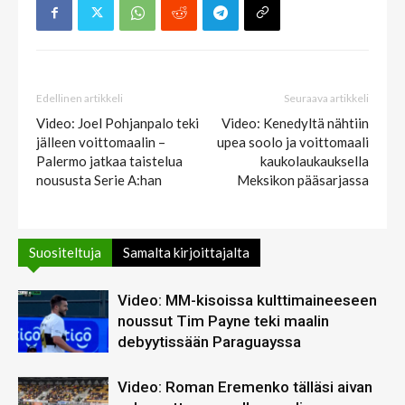
Edellinen artikkeli
Seuraava artikkeli
Video: Joel Pohjanpalo teki
Video: Kenedyltä nähtiin
jälleen voittomaalin –
upea soolo ja voittomaali
Palermo jatkaa taistelua
kaukolaukauksella
noususta Serie A:han
Meksikon pääsarjassa
Suositeltuja
Samalta kirjoittajalta
Video: MM-kisoissa kulttimaineeseen
noussut Tim Payne teki maalin
debyytissään Paraguayssa
Video: Roman Eremenko tälläsi aivan