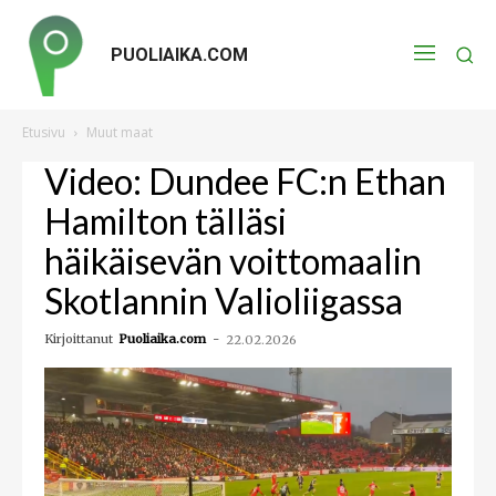
PUOLIAIKA.COM
Etusivu
Muut maat
Video: Dundee FC:n Ethan
Hamilton tälläsi
häikäisevän voittomaalin
Skotlannin Valioliigassa
Kirjoittanut
Puoliaika.com
-
22.02.2026