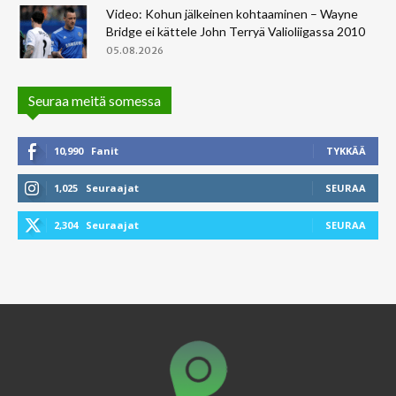
Video: Kohun jälkeinen kohtaaminen – Wayne
Bridge ei kättele John Terryä Valioliigassa 2010
05.08.2026
Seuraa meitä somessa
10,990
Fanit
TYKKÄÄ
1,025
Seuraajat
SEURAA
2,304
Seuraajat
SEURAA