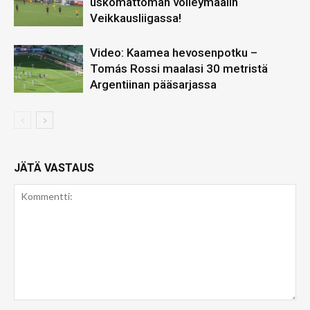
uskomattoman volleymaalin
Veikkausliigassa!
Video: Kaamea hevosenpotku –
Tomás Rossi maalasi 30 metristä
Argentiinan pääsarjassa
JÄTÄ VASTAUS