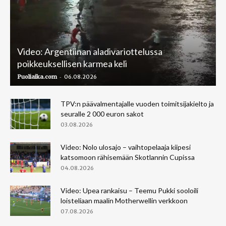
Video: Argentiinan aladivariottelussa
poikkeuksellisen karmea keli
-
Puoliaika.com
06.08.2026
TPV:n päävalmentajalle vuoden toimitsijakielto ja
seuralle 2 000 euron sakot
03.08.2026
Video: Nolo ulosajo – vaihtopelaaja kiipesi
katsomoon rähisemään Skotlannin Cupissa
04.08.2026
Video: Upea rankaisu – Teemu Pukki sooloili
loisteliaan maalin Motherwellin verkkoon
07.08.2026