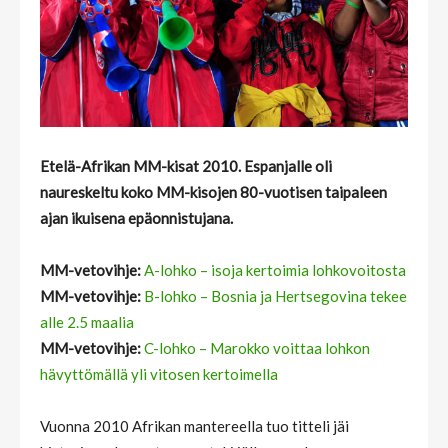
Etelä-Afrikan MM-kisat 2010. Espanjalle oli
naureskeltu koko MM-kisojen 80-vuotisen taipaleen
ajan ikuisena epäonnistujana.
MM-vetovihje:
A-lohko – isoja kertoimia lohkovoitosta
MM-vetovihje:
B-lohko – Bosnia ja Hertsegovina tekee
alle 2.5 maalia
MM-vetovihje:
C-lohko – Marokko voittaa lohkon
hävyttömällä yli vitosen kertoimella
Vuonna 2010 Afrikan mantereella tuo titteli jäi