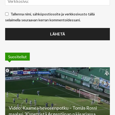
Tallenna nimi, sähköpostiosoite ja verkkosivusto tällä
selaimella seuraavan kerran kommentoidessani.
Suositellut
Video: Kaamea hevosenpotku – Tomás Rossi
maalasi 30 metristä Argentiinan pääsarjassa