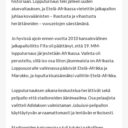
historiaan. Lopputurnaus teki jälleen uuden
aluevaltauksen, ja Etelä-Afrikassa vietettiin jalkapallon
juhlaa kovaäänisten – ihastusta ja vihastusta
herättäneiden – vuvuzelojen säestämänä.
Jo hyvissä ajoin ennen vuotta 2010 kansainvälinen
jalkapalloliitto Fifa oli päättänyt, että 19. MM-
lopputurnaus järjestetään Afrikassa. Valinta oli
perusteltu, sillä iso osa liiton jäsenmaista on Afrikasta.
Loppusuoralle valinnassa pääsivät Etelä-Afrikka ja
Marokko, ja lopulta kisaisännäksi valittiin Etelä-Afrikka.
Lopputurnauksen aikana keskustelua herättivät sekä
pelipallo että stadioneiden äänimaailma. Osa pelaajista
valitteli Adidaksen valmistaman
Jabulani
-pelipallon
käyttäytyvän arvaamattomasti ja lentävän erikoisesti.
Stadioneiden katsomoissa tuli tutuksi paikallinen