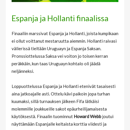
Espanja ja Hollanti finaalissa
Finaaliin marssivat Espanja ja Hollanti, joista kumpikaan
ei ollut voittanut mestaruutta aiemmin. Hollanti raivasi
välierissä tieltään Uruguayn ja Espanja Saksan.
Pronssiottelussa Saksa vei voiton jo toisen kerran
peräkkäin, kun taas Uruguayn kohtalo oli jäädä
neljänneksi.
Loppuottelussa Espanja ja Hollanti etenivät tasaisesti
aina jatkoajalle asti. Ottelu kävi paikoin jopa turhan
kuumaksi, sillä turnauksen jälkeen Fifa lätkäisi
molemmille joukkueille sakot epäurheilijamaisesta
käytöksestä. Finaalin tuominnut
Howard Webb
joutui
näyttämään Espanjalle keltaista korttia viidesti ja