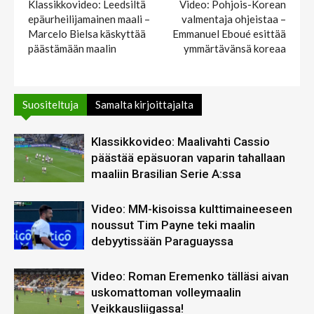
Klassikkovideo: Leedsiltä
Video: Pohjois-Korean
epäurheilijamainen maali –
valmentaja ohjeistaa –
Marcelo Bielsa käskyttää
Emmanuel Eboué esittää
päästämään maalin
ymmärtävänsä koreaa
Suositeltuja
Samalta kirjoittajalta
Klassikkovideo: Maalivahti Cassio
päästää epäsuoran vaparin tahallaan
maaliin Brasilian Serie A:ssa
Video: MM-kisoissa kulttimaineeseen
noussut Tim Payne teki maalin
debyytissään Paraguayssa
Video: Roman Eremenko tälläsi aivan
uskomattoman volleymaalin
Veikkausliigassa!