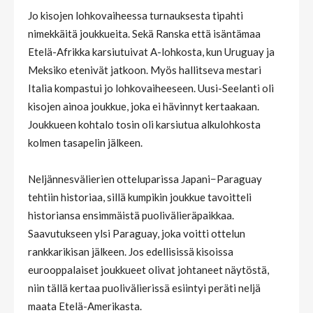
Jo kisojen lohkovaiheessa turnauksesta tipahti
nimekkäitä joukkueita. Sekä Ranska että isäntämaa
Etelä-Afrikka karsiutuivat A-lohkosta, kun Uruguay ja
Meksiko etenivät jatkoon. Myös hallitseva mestari
Italia kompastui jo lohkovaiheeseen. Uusi-Seelanti oli
kisojen ainoa joukkue, joka ei hävinnyt kertaakaan.
Joukkueen kohtalo tosin oli karsiutua alkulohkosta
kolmen tasapelin jälkeen.
Neljännesvälierien otteluparissa Japani−Paraguay
tehtiin historiaa, sillä kumpikin joukkue tavoitteli
historiansa ensimmäistä puolivälieräpaikkaa.
Saavutukseen ylsi Paraguay, joka voitti ottelun
rankkarikisan jälkeen. Jos edellisissä kisoissa
eurooppalaiset joukkueet olivat johtaneet näytöstä,
niin tällä kertaa puolivälierissä esiintyi peräti neljä
maata Etelä-Amerikasta.