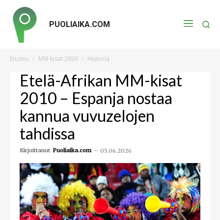
PUOLIAIKA.COM
Etusivu
MM-kisat 2026
Historia
Etelä-Afrikan MM-kisat
2010 – Espanja nostaa
kannua vuvuzelojen
tahdissa
Kirjoittanut
Puoliaika.com
-
05.06.2026