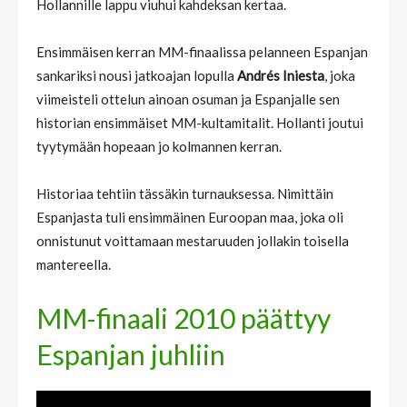
Hollannille lappu viuhui kahdeksan kertaa.
Ensimmäisen kerran MM-finaalissa pelanneen Espanjan
sankariksi nousi jatkoajan lopulla
Andrés Iniesta
, joka
viimeisteli ottelun ainoan osuman ja Espanjalle sen
historian ensimmäiset MM-kultamitalit. Hollanti joutui
tyytymään hopeaan jo kolmannen kerran.
Historiaa tehtiin tässäkin turnauksessa. Nimittäin
Espanjasta tuli ensimmäinen Euroopan maa, joka oli
onnistunut voittamaan mestaruuden jollakin toisella
mantereella.
MM-finaali 2010 päättyy
Espanjan juhliin