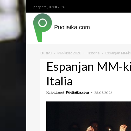
perjantai, 07.08.2026
Puoliaika.com
Etusivu
MM-kisat 2026
Historia
Espanjan MM-kis
Espanjan MM-ki
Italia
Kirjoittanut
Puoliaika.com
-
28.05.2026