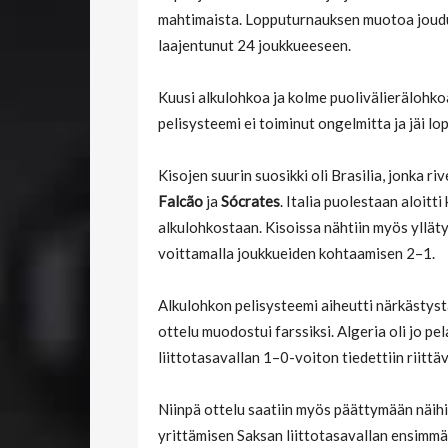
mahtimaista. Lopputurnauksen muotoa joudutt
laajentunut 24 joukkueeseen.
Kuusi alkulohkoa ja kolme puolivälierälohko
pelisysteemi ei toiminut ongelmitta ja jäi lo
Kisojen suurin suosikki oli Brasilia, jonka r
Falcão
ja
Sócrates
. Italia puolestaan aloitti
alkulohkostaan. Kisoissa nähtiin myös ylläty
voittamalla joukkueiden kohtaamisen 2–1.
Alkulohkon pelisysteemi aiheutti närkästystä 
ottelu muodostui farssiksi. Algeria oli jo pe
liittotasavallan 1–0-voiton tiedettiin riitt
Niinpä ottelu saatiin myös päättymään näihi
yrittämisen Saksan liittotasavallan ensimmä