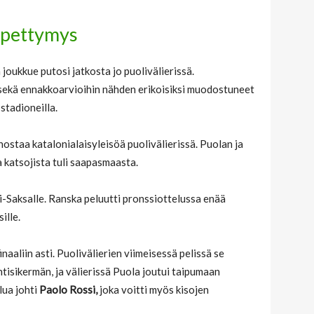
 pettymys
ä joukkue putosi jatkosta jo puolivälierissä.
sekä ennakkoarvioihin nähden erikoisiksi muodostuneet
stadioneilla.
ostaa katalonialaisyleisöä puolivälierissä. Puolan ja
a katsojista tuli saapasmaasta.
i-Saksalle. Ranska peluutti pronssiottelussa enää
ille.
inaaliin asti. Puolivälierien viimeisessä pelissä se
htisikermän, ja välierissä Puola joutui taipumaan
ilua johti
Paolo Rossi,
joka voitti myös kisojen