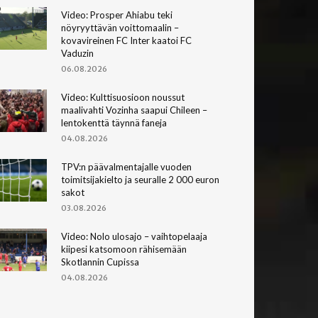
Video: Prosper Ahiabu teki
nöyryyttävän voittomaalin –
kovavireinen FC Inter kaatoi FC
Vaduzin
06.08.2026
Video: Kulttisuosioon noussut
maalivahti Vozinha saapui Chileen –
lentokenttä täynnä faneja
04.08.2026
TPV:n päävalmentajalle vuoden
toimitsijakielto ja seuralle 2 000 euron
sakot
03.08.2026
Video: Nolo ulosajo – vaihtopelaaja
kiipesi katsomoon rähisemään
Skotlannin Cupissa
04.08.2026