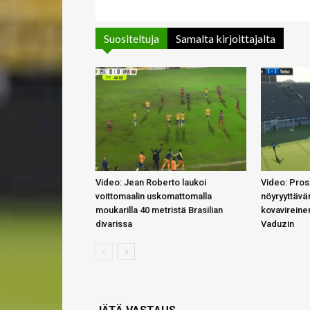
Suositeltuja
Samalta kirjoittajalta
Video: Jean Roberto laukoi
Video: Pros
voittomaalin uskomattomalla
nöyryyttävä
moukarilla 40 metristä Brasilian
kovavireinen
divarissa
Vaduzin