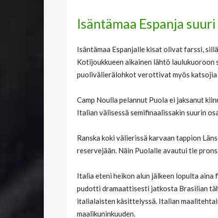
Isäntämaa Espanja suuri
Isäntämaa Espanjalle kisat olivat farssi, sill
Kotijoukkueen aikainen lähtö laulukuoroon 
puolivälierälohkot verottivat myös katsojia 
Camp Noulla pelannut Puola ei jaksanut kiinn
Italian välisessä semifinaalissakin suurin os
Ranska koki välierissä karvaan tappion Läns
reservejään. Näin Puolalle avautui tie pronss
Italia eteni heikon alun jälkeen lopulta aina f
pudotti dramaattisesti jatkosta Brasilian tä
italialaisten käsittelyssä. Italian maalitehta
maalikuninkuuden.