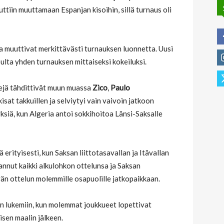
iin muuttamaan Espanjan kisoihin, sillä turnaus oli
a muuttivat merkittävästi turnauksen luonnetta. Uusi
pulta yhden turnauksen mittaiseksi kokeiluksi.
ivejä tähdittivät muun muassa
Zico
,
Paulo
 kisat takkuillen ja selviytyi vain vaivoin jatkoon
ksiä, kun Algeria antoi sokkihoitoa Länsi-Saksalle
erityisesti, kun Saksan liittotasavallan ja Itävallan
lannut kaikki alkulohkon ottelunsa ja Saksan
ävän ottelun molemmille osapuolille jatkopaikkaan.
n lukemiin, kun molemmat joukkueet lopettivat
isen maalin jälkeen.