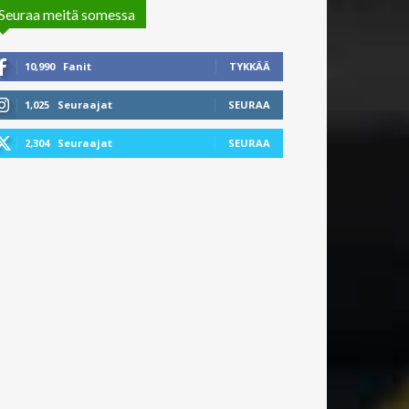
Seuraa meitä somessa
10,990
Fanit
TYKKÄÄ
1,025
Seuraajat
SEURAA
2,304
Seuraajat
SEURAA