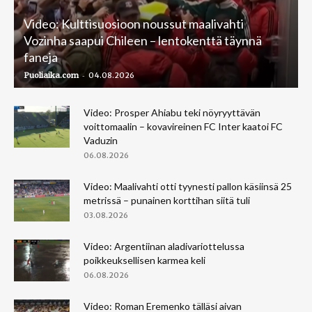
Video: Kulttisuosioon noussut maalivahti
Vozinha saapui Chileen – lentokenttä täynnä
faneja
-
Puoliaika.com
04.08.2026
Video: Prosper Ahiabu teki nöyryyttävän
voittomaalin – kovavireinen FC Inter kaatoi FC
Vaduzin
06.08.2026
Video: Maalivahti otti tyynesti pallon käsiinsä 25
metrissä – punainen korttihan siitä tuli
03.08.2026
Video: Argentiinan aladivariottelussa
poikkeuksellisen karmea keli
06.08.2026
Video: Roman Eremenko tälläsi aivan