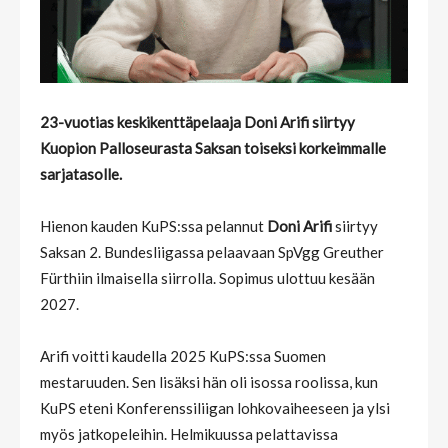
23-vuotias keskikenttäpelaaja Doni Arifi siirtyy
Kuopion Palloseurasta Saksan toiseksi korkeimmalle
sarjatasolle.
Hienon kauden KuPS:ssa pelannut
Doni Arifi
siirtyy
Saksan 2. Bundesliigassa pelaavaan SpVgg Greuther
Fürthiin ilmaisella siirrolla. Sopimus ulottuu kesään
2027.
Arifi voitti kaudella 2025 KuPS:ssa Suomen
mestaruuden. Sen lisäksi hän oli isossa roolissa, kun
KuPS eteni Konferenssiliigan lohkovaiheeseen ja ylsi
myös jatkopeleihin. Helmikuussa pelattavissa