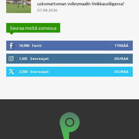
uskomattoman volleymaalin Veikkausliigassa!
07.08.2026
Seuraa meitä somessa
10,990
Fanit
TYKKÄÄ
1,025
Seuraajat
SEURAA
2,304
Seuraajat
SEURAA