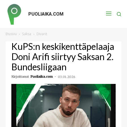
PUOLIAIKA.COM
Etusivu
Saksa
Divarit
KuPS:n keskikenttäpelaaja
Doni Arifi siirtyy Saksan 2.
Bundesliigaan
Kirjoittanut
Puoliaika.com
-
03.01.2026