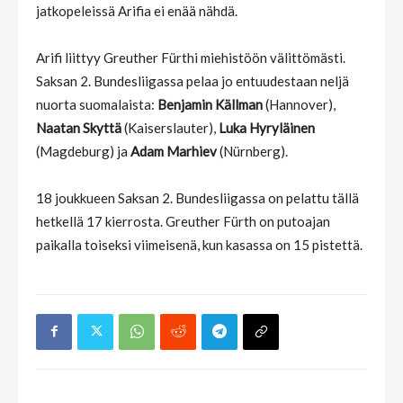
jatkopeleissä Arifia ei enää nähdä.
Arifi liittyy Greuther Fürthi miehistöön välittömästi.
Saksan 2. Bundesliigassa pelaa jo entuudestaan neljä
nuorta suomalaista:
Benjamin Källman
(Hannover),
Naatan Skyttä
(Kaiserslauter),
Luka Hyryläinen
(Magdeburg) ja
Adam Marhiev
(Nürnberg).
18 joukkueen Saksan 2. Bundesliigassa on pelattu tällä
hetkellä 17 kierrosta. Greuther Fürth on putoajan
paikalla toiseksi viimeisenä, kun kasassa on 15 pistettä.