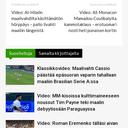
Edellinen artikkeli
Seuraava artikkeli
Video: Al-Hilalin
Video: AS Monacon
maalivahdilta käsittämätön
Mamadou Coulibalylta
hörppäys – pallo livahti
kammotaklaus – erotuomari
maaliin längeistä
nosti heti punaisen kortin
Suositeltuja
Samalta kirjoittajalta
Klassikkovideo: Maalivahti Cassio
päästää epäsuoran vaparin tahallaan
maaliin Brasilian Serie A:ssa
Video: MM-kisoissa kulttimaineeseen
noussut Tim Payne teki maalin
debyytissään Paraguayssa
Video: Roman Eremenko tälläsi aivan