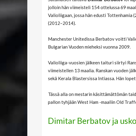
jolloin hän viimeisteli 154 ottelussa 69 maa
Valioliigaan, jossa hän edusti Tottenhami
(2012–2014).
Manchester Unitedissa Berbatov voitti Valio
Bulgarian Vuoden mieheksi vuonna 2009.
Valioliiga-vuosien jälkeen taituri siirtyi 
viimeistellen 13 maalia. Ranskan vuoden jäl
sekä Kerala Blastersissa Intiassa. Hän lopet
Tässä alla on mestarin käsittämättömän taido
pallon tyhjään West Ham -maaliin Old Traff
Dimitar Berbatov ja usk