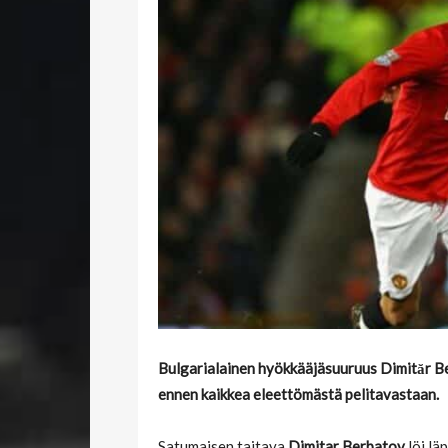
Bulgarialainen hyökkääjäsuuruus Dimităr B
ennen kaikkea eleettömästä pelitavastaan.
Satumaisen taitava
Dimitar Berbatov
löi lä