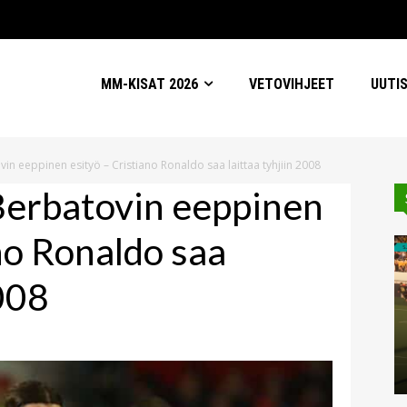
MM-KISAT 2026
VETOVIHJEET
UUTI
in eeppinen esityö – Cristiano Ronaldo saa laittaa tyhjiin 2008
Berbatovin eeppinen
no Ronaldo saa
2008