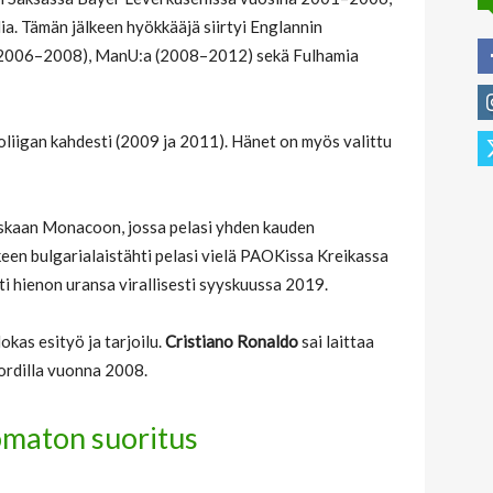
lia. Tämän jälkeen hyökkääjä siirtyi Englannin
a (2006–2008), ManU:a (2008–2012) sekä Fulhamia
liigan kahdesti (2009 ja 2011). Hänet on myös valittu
Ranskaan Monacoon, jossa pelasi yhden kauden
keen bulgarialaistähti pelasi vielä PAOKissa Kreikassa
ti hienon uransa virallisesti syyskuussa 2019.
kas esityö ja tarjoilu.
Cristiano Ronaldo
sai laittaa
ordilla vuonna 2008.
omaton suoritus