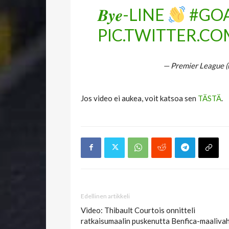
𝑩𝒚𝒆-LINE
#GO
PIC.TWITTER.CO
— Premier League 
Jos video ei aukea, voit katsoa sen
TÄSTÄ
.
Edellinen artikkeli
Video: Thibault Courtois onnitteli
ratkaisumaalin puskenutta Benfica-maalivah