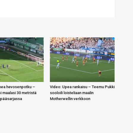
mea hevosenpotku –
Video: Upea rankaisu – Teemu Pukki
 maalasi 30 metristä
sooloili loisteliaan maalin
 pääsarjassa
Motherwellin verkkoon