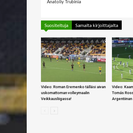
Anatoliy Trubinia
Suositeltuja
Samalta kirjoittajalta
Video: Roman Eremenko tälläsi aivan
Video: Kaa
uskomattoman volleymaalin
Tomás Rossi
Veikkausliigassa!
Argentiinan