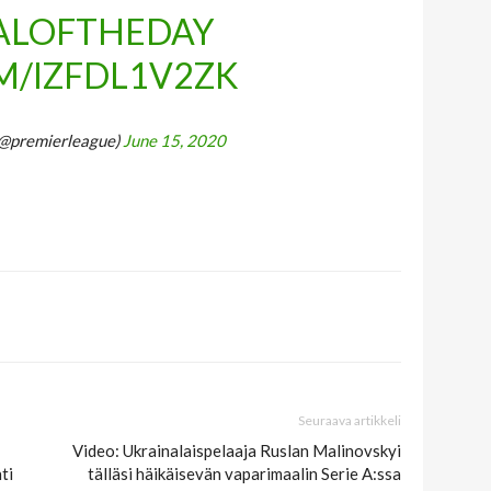
ALOFTHEDAY
M/IZFDL1V2ZK
(@premierleague)
June 15, 2020
Seuraava artikkeli
Video: Ukrainalaispelaaja Ruslan Malinovskyi
ti
tälläsi häikäisevän vaparimaalin Serie A:ssa