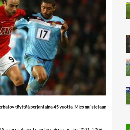
erbatov täyttää perjantaina 45 vuotta. Mies muistetaan
pi Saksassa Bayer Leverkusenissa vuosina 2001–2006,