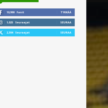
10,990
Fanit
TYKKÄÄ
1,025
Seuraajat
SEURAA
2,304
Seuraajat
SEURAA