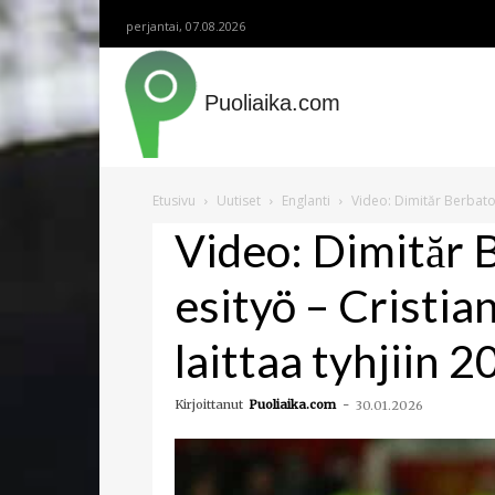
perjantai, 07.08.2026
Puoliaika.com
Etusivu
Uutiset
Englanti
Video: Dimităr Berbatov
Video: Dimităr 
esityö – Cristia
laittaa tyhjiin 
Kirjoittanut
Puoliaika.com
-
30.01.2026