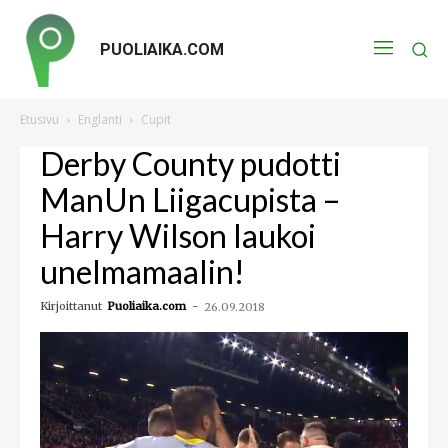
PUOLIAIKA.COM
Etusivu
Englanti
Cupit
Derby County pudotti
ManUn Liigacupista –
Harry Wilson laukoi
unelmamaalin!
Kirjoittanut
Puoliaika.com
-
26.09.2018