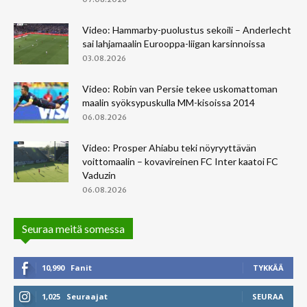
Video: Hammarby-puolustus sekoili – Anderlecht
sai lahjamaalin Eurooppa-liigan karsinnoissa
03.08.2026
Video: Robin van Persie tekee uskomattoman
maalin syöksypuskulla MM-kisoissa 2014
06.08.2026
Video: Prosper Ahiabu teki nöyryyttävän
voittomaalin – kovavireinen FC Inter kaatoi FC
Vaduzin
06.08.2026
Seuraa meitä somessa
10,990
Fanit
TYKKÄÄ
1,025
Seuraajat
SEURAA