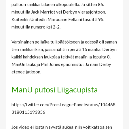
palloon rankkarialueen ulkopuolella. Ja sitten 86.
minuutilla Jack Marriot vei Derbyn vierasjohtoon.
Kuitenkin Unitedin Marouane Fellaini tasoitti 95.
minuutilla numeroiksi 2-2.
Varsinainen peliaika tuli päätökseen ja edessä oli saman
tien rankkarikisa, jossa nähtiin peräti 15 maalia. Derbyn
kaikki kahdeksan laukojaa tekivät maalin ja lopulta 8.
ManUn laukoja Phil Jones epäonnistui. Ja näin Derby
etenee jatkoon.
ManU putosi Liigacupista
https://twitter.com/PremLeaguePanel/status/104468
3180115193856
Jos video ei jostain syystä aukea, niin voit katsoa sen