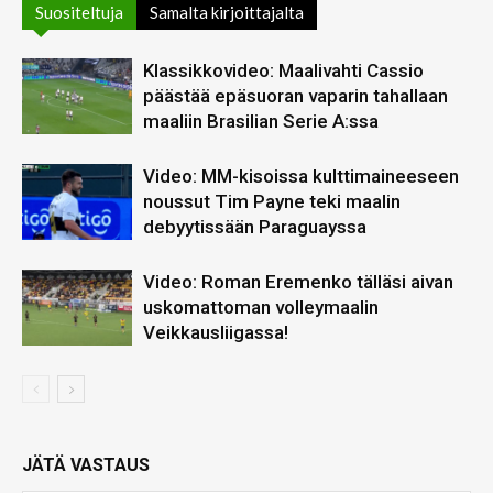
Suositeltuja
Samalta kirjoittajalta
Klassikkovideo: Maalivahti Cassio
päästää epäsuoran vaparin tahallaan
maaliin Brasilian Serie A:ssa
Video: MM-kisoissa kulttimaineeseen
noussut Tim Payne teki maalin
debyytissään Paraguayssa
Video: Roman Eremenko tälläsi aivan
uskomattoman volleymaalin
Veikkausliigassa!
JÄTÄ VASTAUS