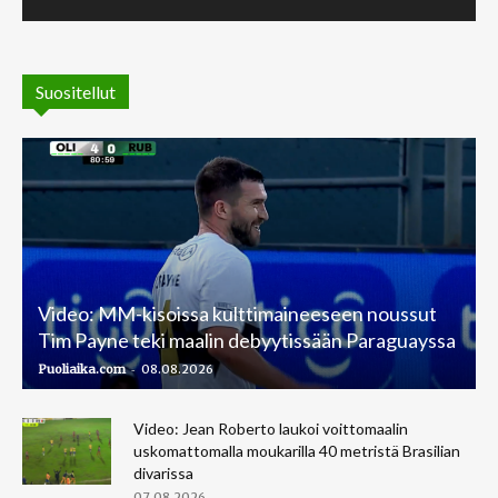
Suositellut
Video: MM-kisoissa kulttimaineeseen noussut
Tim Payne teki maalin debyytissään Paraguayssa
-
Puoliaika.com
08.08.2026
Video: Jean Roberto laukoi voittomaalin
uskomattomalla moukarilla 40 metristä Brasilian
divarissa
07.08.2026