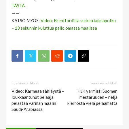
TÄSTÄ
.
— —
KATSO MYÖS:
Video: Brentfordilta surkea kulmapotku
– 13 sekunnin kuluttua pallo omassa maalissa
Edellinen artikkeli
Seuraava artikkeli
Video: Karmeaa sähläystä –
HJK varmisti Suomen
loukkaantunut pelaaja
mestaruuden – neljä
pelastaa varman maalin
kierrosta vielä pelaamatta
Saudi-Arabiassa