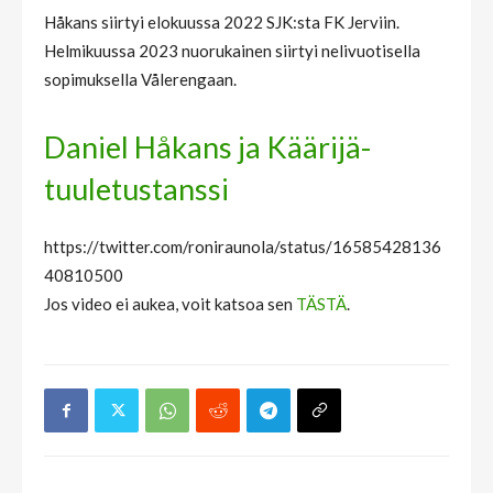
Håkans siirtyi elokuussa 2022 SJK:sta FK Jerviin.
Helmikuussa 2023 nuorukainen siirtyi nelivuotisella
sopimuksella Vålerengaan.
Daniel Håkans ja Käärijä-
tuuletustanssi
https://twitter.com/roniraunola/status/16585428136
40810500
Jos video ei aukea, voit katsoa sen
TÄSTÄ
.