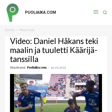
PUOLIAIKA.COM
Etusivu
Muut maat
Video: Daniel Håkans teki
maalin ja tuuletti Käärijä-
tanssilla
Kirjoittanut
Puoliaika.com
-
16.05.2023