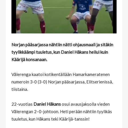
Norjan pääsarjassa nähtiin nätti ohjausmaali ja sitäkin
tyylikkäämpi tuuletus, kun Daniel Håkans heilui kuin
Käärijä konsanaan.
Vålerenga kaatoi kotikentällään Hamarkameratenen
numeroin 3-0 (3-0) Norjan pääsarjassa, Elitserienissä,
tiistaina.
22-vuotias
Daniel Håkans
osui avausjaksolla vieden
Vålerengan 2–0-johtoon. Heti perään nähtiin tyylikäs
tuuletus, kun Håkans teki Käärijä-tanssin!