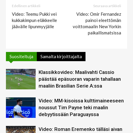
Edellinen artikkeli
Seuraava artikkeli
Video: Teemu Pukki vei
Video: Omir Fernandez
kukkakimpun eläkkeelle
painoi eleettömän
jäävälle lipunmyyjälle
voittomaalin New Yorkin
paikallismatsissa
Suositeltuja
Samalta kirjoittajalta
Klassikkovideo: Maalivahti Cassio
päästää epäsuoran vaparin tahallaan
maaliin Brasilian Serie A:ssa
Video: MM-kisoissa kulttimaineeseen
noussut Tim Payne teki maalin
debyytissään Paraguayssa
Video: Roman Eremenko tälläsi aivan