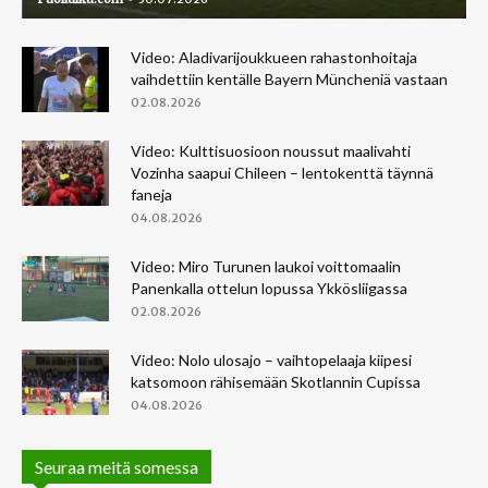
Video: Aladivarijoukkueen rahastonhoitaja
vaihdettiin kentälle Bayern Müncheniä vastaan
02.08.2026
Video: Kulttisuosioon noussut maalivahti
Vozinha saapui Chileen – lentokenttä täynnä
faneja
04.08.2026
Video: Miro Turunen laukoi voittomaalin
Panenkalla ottelun lopussa Ykkösliigassa
02.08.2026
Video: Nolo ulosajo – vaihtopelaaja kiipesi
katsomoon rähisemään Skotlannin Cupissa
04.08.2026
Seuraa meitä somessa