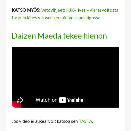
KATSO MYÖS:
Vetovihjeet: HJK–Ilves – vierasvoitosta
tarjolla lähes vitosen kerroin Veikkausliigassa
Daizen Maeda tekee hienon
Jos video ei aukea, voit katsoa sen
TÄSTÄ
.