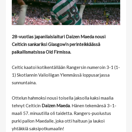
28-vuotias japanilaislaituri Daizen Maeda nousi
Celticin sankariksi Glasgow’n perinteikkäässä
paikallismatsissa Old Firmissa.
Celtic kaatoi kotikentällään Rangersin numeroin 3-1 (1-
1) Skotlannin Valioliigan Ylemmässä loppusarjassa
sunnuntaina.
Ottelun hahmoksi nousi toisella jaksolla kaksi maalia
tehnyt Celticin
Daizen Maeda
. Hänen tekemänsä 3–1-
maali 57. minuutilla oli taidetta. Rangers-puolustus
purki pallon Maedalle, joka otti haltuun ja laukoi
yhtäkkiä saksipotkumaalin!