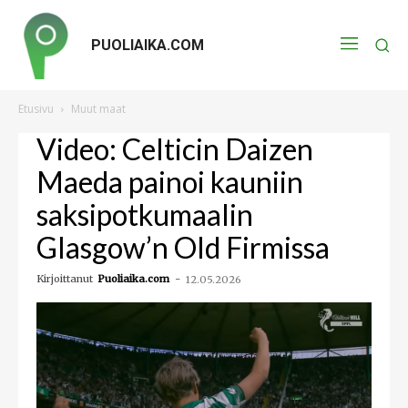
PUOLIAIKA.COM
Etusivu
Muut maat
Video: Celticin Daizen
Maeda painoi kauniin
saksipotkumaalin
Glasgow’n Old Firmissa
Kirjoittanut
Puoliaika.com
-
12.05.2026