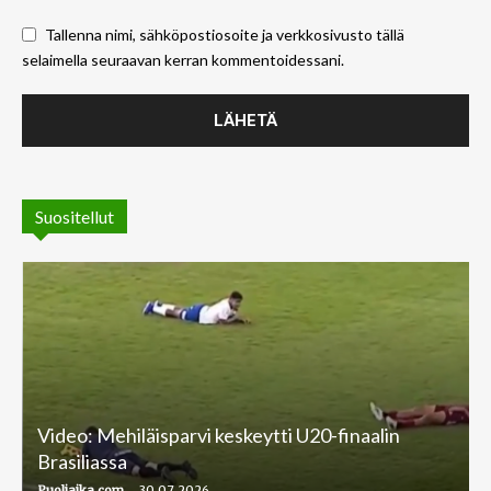
Tallenna nimi, sähköpostiosoite ja verkkosivusto tällä
selaimella seuraavan kerran kommentoidessani.
Suositellut
Video: Mehiläisparvi keskeytti U20-finaalin
Brasiliassa
-
Puoliaika.com
30.07.2026