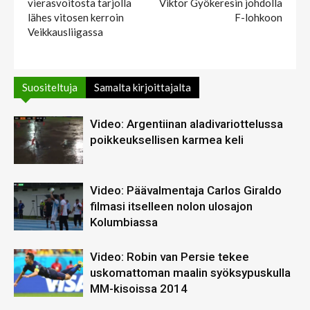
vierasvoitosta tarjolla
Viktor Gyökeresin johdolla
lähes vitosen kerroin
F-lohkoon
Veikkausliigassa
Suositeltuja
Samalta kirjoittajalta
Video: Argentiinan aladivariottelussa
poikkeuksellisen karmea keli
Video: Päävalmentaja Carlos Giraldo
filmasi itselleen nolon ulosajon
Kolumbiassa
Video: Robin van Persie tekee
uskomattoman maalin syöksypuskulla
MM-kisoissa 2014