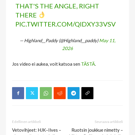
THAT'S THE ANGLE, RIGHT
THERE
PIC.TWITTER.COM/QIDXY33VSV
— Highland__Paddy (@Highland__paddy)
May 11,
2026
Jos video ei aukea, voit katsoa sen
TÄSTÄ
.
Edellinen artikkeli
Seuraava artikkeli
Vetovihjeet: HJK–Ilves –
Ruotsin joukkue nimetty –