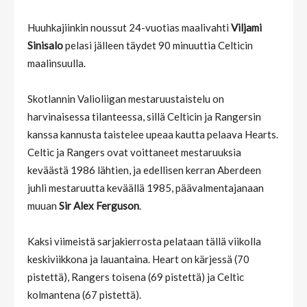
Huuhkajiinkin noussut 24-vuotias maalivahti
Viljami
Sinisalo
pelasi jälleen täydet 90 minuuttia Celticin
maalinsuulla.
Skotlannin Valioliigan mestaruustaistelu on
harvinaisessa tilanteessa, sillä Celticin ja Rangersin
kanssa kannusta taistelee upeaa kautta pelaava Hearts.
Celtic ja Rangers ovat voittaneet mestaruuksia
keväästä 1986 lähtien, ja edellisen kerran Aberdeen
juhli mestaruutta keväällä 1985, päävalmentajanaan
muuan
Sir Alex Ferguson
.
Kaksi viimeistä sarjakierrosta pelataan tällä viikolla
keskiviikkona ja lauantaina. Heart on kärjessä (70
pistettä), Rangers toisena (69 pistettä) ja Celtic
kolmantena (67 pistettä).