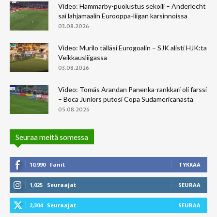
Video: Hammarby-puolustus sekoili – Anderlecht
sai lahjamaalin Eurooppa-liigan karsinnoissa
03.08.2026
Video: Murilo tälläsi Eurogoalin – SJK alisti HJK:ta
Veikkausliigassa
03.08.2026
Video: Tomás Arandan Panenka-rankkari oli farssi
– Boca Juniors putosi Copa Sudamericanasta
05.08.2026
Seuraa meitä somessa
10,990
Fanit
TYKKÄÄ
1,025
Seuraajat
SEURAA
2,304
Seuraajat
SEURAA