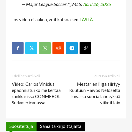
— Major League Soccer (@MLS)
April 26, 2026
Jos video ei aukea, voit katsoa sen
TÄSTÄ
.
Edellinen artikkeli
Seuraava artikkeli
Video: Carlos Vinicius
Mestarien liiga siirtyy
epäonnistui kolme kertaa
Ruutuun – myös Neloselta
rankkarissa CONMEBOL
luvassa suoria lähetyksiä
Sudamericanassa
viikoittain
Suositeltuja
Samalta kirjoittajalta