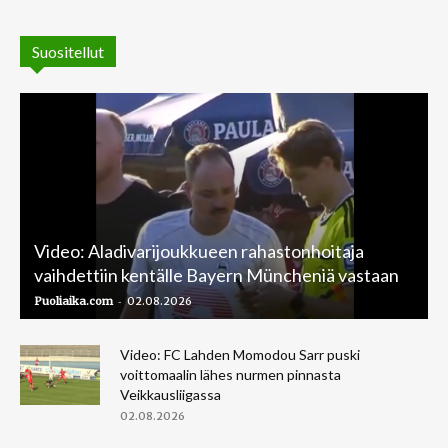
Suositellut
Video: Aladivarijoukkueen rahastonhoitaja
vaihdettiin kentälle Bayern Müncheniä vastaan
-
Puoliaika.com
02.08.2026
Video: FC Lahden Momodou Sarr puski
voittomaalin lähes nurmen pinnasta
Veikkausliigassa
02.08.2026