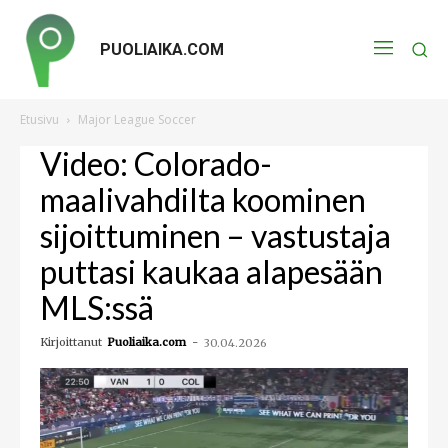
PUOLIAIKA.COM
Etusivu
Major League Soccer
Video: Colorado-
maalivahdilta koominen
sijoittuminen – vastustaja
puttasi kaukaa alapesään
MLS:ssä
Kirjoittanut
Puoliaika.com
-
30.04.2026