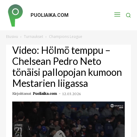
PUOLIAIKA.COM
Etusivu
Turnaukset
Champions League
Video: Hölmö temppu –
Chelsean Pedro Neto
tönäisi pallopojan kumoon
Mestarien liigassa
Kirjoittanut
Puoliaika.com
-
12.03.2026