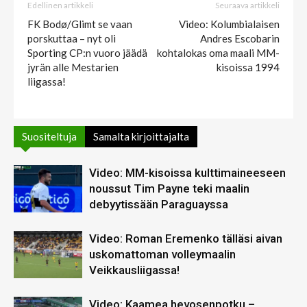
Edellinen artikkeli
Seuraava artikkeli
FK Bodø/Glimt se vaan
Video: Kolumbialaisen
porskuttaa – nyt oli
Andres Escobarin
Sporting CP:n vuoro jäädä
kohtalokas oma maali MM-
jyrän alle Mestarien
kisoissa 1994
liigassa!
Suositeltuja
Samalta kirjoittajalta
Video: MM-kisoissa kulttimaineeseen
noussut Tim Payne teki maalin
debyytissään Paraguayssa
Video: Roman Eremenko tälläsi aivan
uskomattoman volleymaalin
Veikkausliigassa!
Video: Kaamea hevosenpotku –