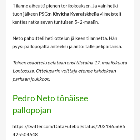
Tilanne aiheutti pienen torikokouksen. Ja vain hetki
tuon jälkeen PSG:n
Khvicha Kvaratskhelia
viimeisteli
kenties ratkaisevan tuntuisen 5–2-maalin.
Neto pahoitteli heti ottelun jälkeen tilannetta. Hän
pyysi pallopojalta anteeksi ja antoi tälle pelipaitansa.
Toinen osaottelu pelataan ensi tiistaina 17. maaliskuuta
Lontoossa. Otteluparin voittaja etenee kahdeksan
parhaan joukkoon.
Pedro Neto tönäisee
pallopojan
https://twitter.com/DataFutebol/status/2031865685
425504648