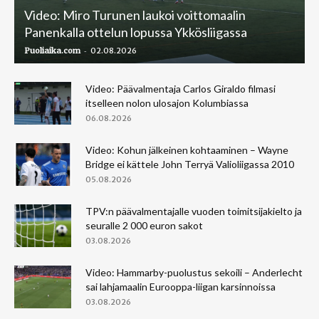
Video: Miro Turunen laukoi voittomaalin
Panenkalla ottelun lopussa Ykkösliigassa
-
Puoliaika.com
02.08.2026
Video: Päävalmentaja Carlos Giraldo filmasi
itselleen nolon ulosajon Kolumbiassa
06.08.2026
Video: Kohun jälkeinen kohtaaminen – Wayne
Bridge ei kättele John Terryä Valioliigassa 2010
05.08.2026
TPV:n päävalmentajalle vuoden toimitsijakielto ja
seuralle 2 000 euron sakot
03.08.2026
Video: Hammarby-puolustus sekoili – Anderlecht
sai lahjamaalin Eurooppa-liigan karsinnoissa
03.08.2026