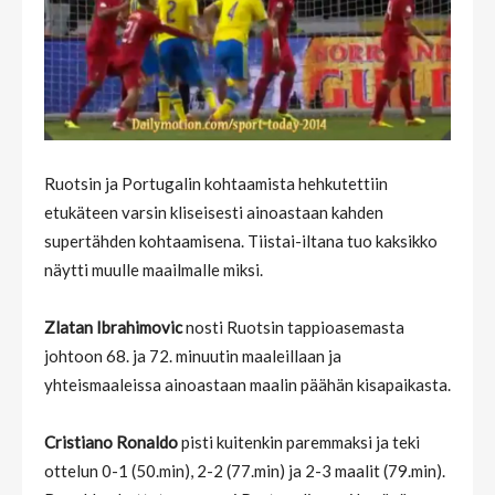
Ruotsin ja Portugalin kohtaamista hehkutettiin
etukäteen varsin kliseisesti ainoastaan kahden
supertähden kohtaamisena. Tiistai-iltana tuo kaksikko
näytti muulle maailmalle miksi.
Zlatan Ibrahimovic
nosti Ruotsin tappioasemasta
johtoon 68. ja 72. minuutin maaleillaan ja
yhteismaaleissa ainoastaan maalin päähän kisapaikasta.
Cristiano Ronaldo
pisti kuitenkin paremmaksi ja teki
ottelun 0-1 (50.min), 2-2 (77.min) ja 2-3 maalit (79.min).