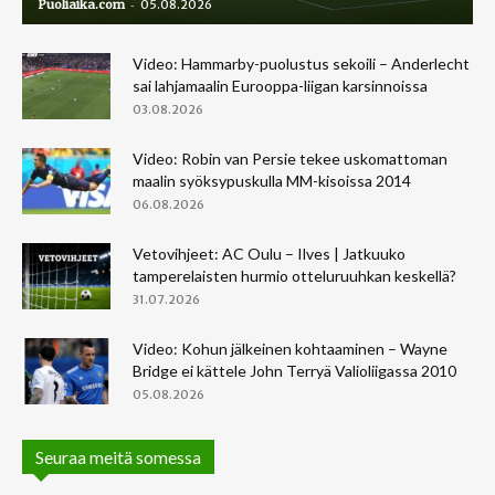
-
Puoliaika.com
05.08.2026
Video: Hammarby-puolustus sekoili – Anderlecht
sai lahjamaalin Eurooppa-liigan karsinnoissa
03.08.2026
Video: Robin van Persie tekee uskomattoman
maalin syöksypuskulla MM-kisoissa 2014
06.08.2026
Vetovihjeet: AC Oulu – Ilves | Jatkuuko
tamperelaisten hurmio otteluruuhkan keskellä?
31.07.2026
Video: Kohun jälkeinen kohtaaminen – Wayne
Bridge ei kättele John Terryä Valioliigassa 2010
05.08.2026
Seuraa meitä somessa