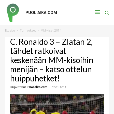
PUOLIAIKA.COM
Etusivu
Turnaukset
MM-kisat 2014
C. Ronaldo 3 – Zlatan 2,
tähdet ratkoivat
keskenään MM-kisoihin
menijän – katso ottelun
huippuhetket!
Kirjoittanut
Puoliaika.com
-
20.11.2013