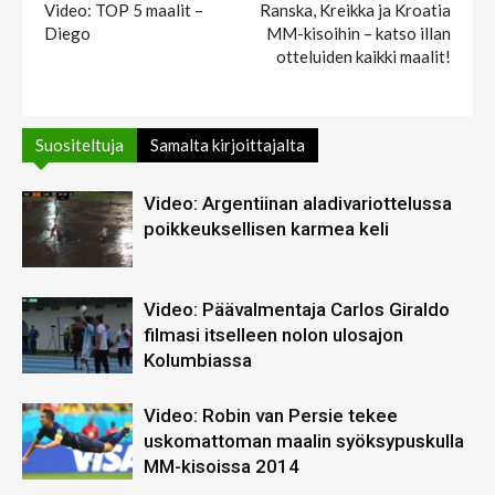
Video: TOP 5 maalit –
Ranska, Kreikka ja Kroatia
Diego
MM-kisoihin – katso illan
otteluiden kaikki maalit!
Suositeltuja
Samalta kirjoittajalta
Video: Argentiinan aladivariottelussa
poikkeuksellisen karmea keli
Video: Päävalmentaja Carlos Giraldo
filmasi itselleen nolon ulosajon
Kolumbiassa
Video: Robin van Persie tekee
uskomattoman maalin syöksypuskulla
MM-kisoissa 2014