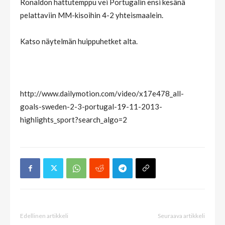
Ronaldon hattutemppu vei Portugalin ensi kesänä
pelattaviin MM-kisoihin 4-2 yhteismaalein.
Katso näytelmän huippuhetket alta.
http://www.dailymotion.com/video/x17e478_all-
goals-sweden-2-3-portugal-19-11-2013-
highlights_sport?search_algo=2
Edellinen artikkeli
Seuraava artikkeli