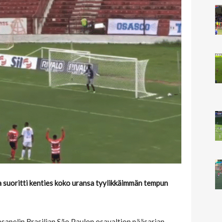
 suoritti kenties koko uransa tyylikkäimmän tempun
asapelin Brasilian São Paulon osavaltion pääsarjan