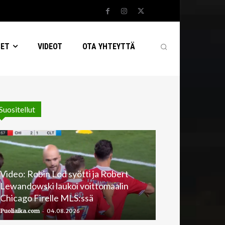
SET
VIDEOT
OTA YHTEYTTÄ
Suositellut
Video: Robin Lod syötti ja Robert
Lewandowski laukoi voittomaalin
Chicago Firelle MLS:ssä
-
Puoliaika.com
04.08.2026