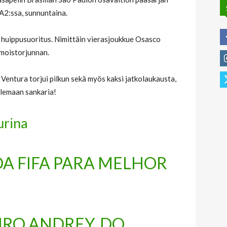
 A2:ssa, sunnuntaina.
yt huippusuoritus. Nimittäin vierasjoukkue Osasco
lmoistorjunnan.
Ventura torjui pilkun sekä myös kaksi jatkolaukausta,
ilemaan sankaria!
urina
DA FIFA PARA MELHOR
IRO ANDREY, DO