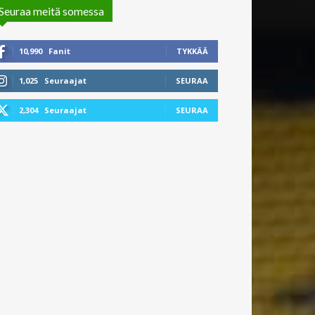
Seuraa meitä somessa
10,990
Fanit
TYKKÄÄ
1,025
Seuraajat
SEURAA
2,304
Seuraajat
SEURAA