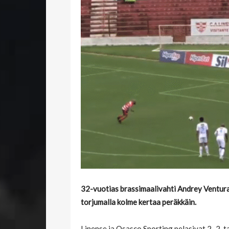
32-vuotias brassimaalivahti Andrey Ventura
torjumalla kolme kertaa peräkkäin.
Linense ja Osasco Sporting pelasivat 2–2-t