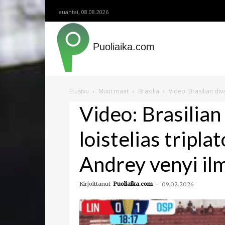
lauantai, 08.08.2026
Puoliaika.com
Etusivu
Muut maat
Brasilia
Video: Brasilian div
Video: Brasilian
loistelias tripla
Andrey venyi il
Kirjoittanut
Puoliaika.com
-
09.02.2026