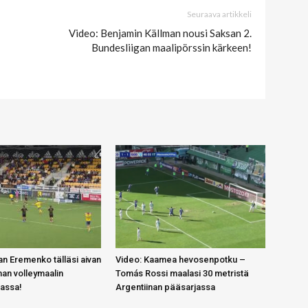
Seuraava artikkeli
Video: Benjamin Källman nousi Saksan 2.
Bundesliigan maalipörssin kärkeen!
n Eremenko tälläsi aivan
Video: Kaamea hevosenpotku –
an volleymaalin
Tomás Rossi maalasi 30 metristä
gassa!
Argentiinan pääsarjassa