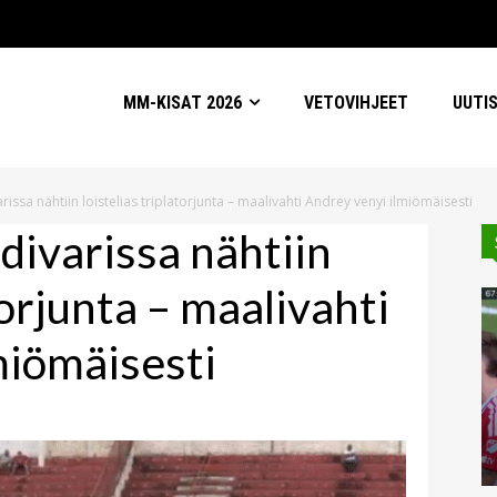
MM-KISAT 2026
VETOVIHJEET
UUTI
arissa nähtiin loistelias triplatorjunta – maalivahti Andrey venyi ilmiömäisesti
 divarissa nähtiin
torjunta – maalivahti
miömäisesti