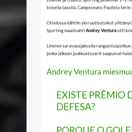
toisella tasolla, Campeonato Paulista Série
Ottelussa nähtiin yksi uutisotsikot ylittän
Sporting maalivahti
Andrey Ventura
otti ko
Linense sai avausjaksolla rangaistuspotkun. 
jonka jälkeen joukkuetoverit saapuivat hala
Andrey Ventura miesmu
EXISTE PRÊMIO 
DEFESA?
PORQUE O GOLE