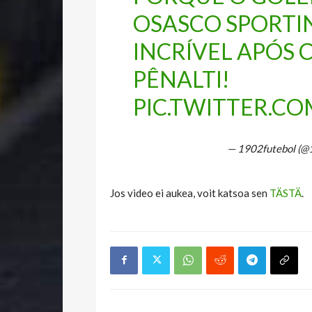
OSASCO SPORTIN
INCRÍVEL APÓS
PÊNALTI!
PIC.TWITTER.C
— 1902futebol (@
Jos video ei aukea, voit katsoa sen
TÄSTÄ
.