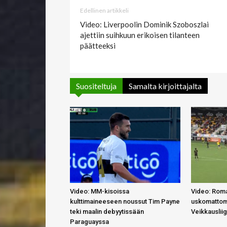
Edellinen artikkeli
Video: Liverpoolin Dominik Szoboszlai
ajettiin suihkuun erikoisen tilanteen
päätteeksi
Suositeltuja
Samalta kirjoittajalta
Video: MM-kisoissa
Video: Roma
kulttimaineeseen noussut Tim Payne
uskomattom
teki maalin debyytissään
Veikkauslii
Paraguayssa