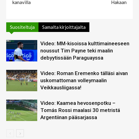
kanavilla
Hakaan
Suositeltuja
Samalta kirjoittajalta
Video: MM-kisoissa kulttimaineeseen
noussut Tim Payne teki maalin
debyytissään Paraguayssa
Video: Roman Eremenko tälläsi aivan
uskomattoman volleymaalin
Veikkausliigassa!
Video: Kaamea hevosenpotku –
Tomás Rossi maalasi 30 metristä
Argentiinan pääsarjassa