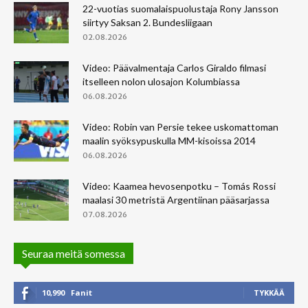
22-vuotias suomalaispuolustaja Rony Jansson
siirtyy Saksan 2. Bundesliigaan
02.08.2026
Video: Päävalmentaja Carlos Giraldo filmasi
itselleen nolon ulosajon Kolumbiassa
06.08.2026
Video: Robin van Persie tekee uskomattoman
maalin syöksypuskulla MM-kisoissa 2014
06.08.2026
Video: Kaamea hevosenpotku – Tomás Rossi
maalasi 30 metristä Argentiinan pääsarjassa
07.08.2026
Seuraa meitä somessa
10,990
Fanit
TYKKÄÄ