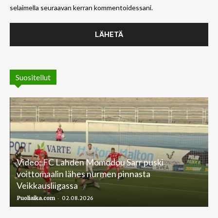
selaimella seuraavan kerran kommentoidessani.
Suositellut
Video: FC Lahden Momodou Sarr puski
voittomaalin lähes nurmen pinnasta
Veikkausliigassa
-
Puoliaika.com
02.08.2026