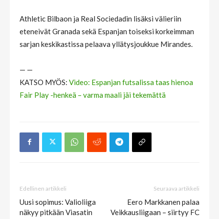
Athletic Bilbaon ja Real Sociedadin lisäksi välieriin
eteneivät Granada sekä Espanjan toiseksi korkeimman
sarjan keskikastissa pelaava yllätysjoukkue Mirandes.
— —
KATSO MYÖS:
Video: Espanjan futsalissa taas hienoa
Fair Play -henkeä – varma maali jäi tekemättä
Edellinen artikkeli
Seuraava artikkeli
Uusi sopimus: Valioliiga
Eero Markkanen palaa
näkyy pitkään Viasatin
Veikkausliigaan – siirtyy FC