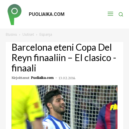
PUOLIAIKA.COM
Etusivu
Uutiset
Espanja
Barcelona eteni Copa Del
Reyn finaaliin – El clasico -
finaali
Kirjoittanut
Puoliaika.com
-
13.02.2014