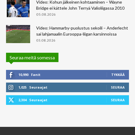
Video: Kohun jälkeinen kohtaaminen – Wayne
Bridge ei kättele John Terryä Valioliigassa 2010
05.08.2026
Video: Hammarby-puolustus sekoili – Anderlecht
sai lahjamaalin Eurooppa-liigan karsinnoissa
03.08.2026
Seuraa meitä somessa
10,990
Fanit
TYKKÄÄ
1,025
Seuraajat
SEURAA
2,304
Seuraajat
SEURAA