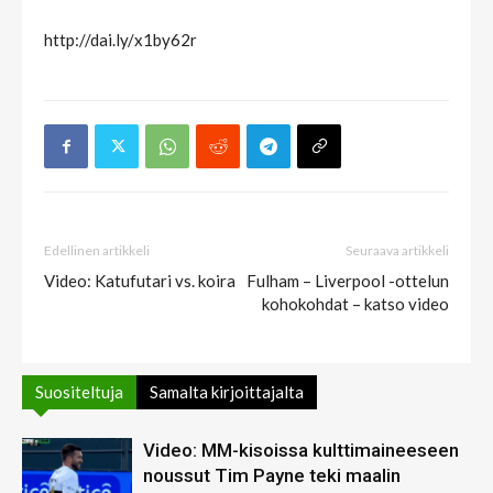
http://dai.ly/x1by62r
Edellinen artikkeli
Seuraava artikkeli
Video: Katufutari vs. koira
Fulham – Liverpool -ottelun
kohokohdat – katso video
Suositeltuja
Samalta kirjoittajalta
Video: MM-kisoissa kulttimaineeseen
noussut Tim Payne teki maalin