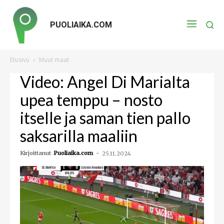
PUOLIAIKA.COM
Etusivu
Muut maat
Video: Angel Di Marialta
upea temppu – nosto
itselle ja saman tien pallo
saksarilla maaliin
Kirjoittanut
Puoliaika.com
-
25.11.2024