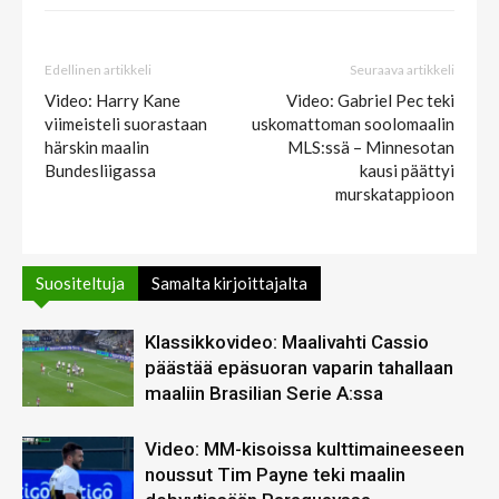
Edellinen artikkeli
Seuraava artikkeli
Video: Harry Kane
Video: Gabriel Pec teki
viimeisteli suorastaan
uskomattoman soolomaalin
härskin maalin
MLS:ssä – Minnesotan
Bundesliigassa
kausi päättyi
murskatappioon
Suositeltuja
Samalta kirjoittajalta
Klassikkovideo: Maalivahti Cassio
päästää epäsuoran vaparin tahallaan
maaliin Brasilian Serie A:ssa
Video: MM-kisoissa kulttimaineeseen
noussut Tim Payne teki maalin