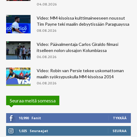
04.08.2026
Video: MM-kisoissa kulttimaineeseen noussut
Tim Payne teki maalin debyytissään Paraguayssa
08.08.2026
Video: Päävalmentaja Carlos Giraldo filmasi
itselleen nolon ulosajon Kolumbiassa
06.08.2026
Video: Robin van Persie tekee uskomattoman
maalin syöksypuskulla MM-kisoissa 2014
06.08.2026
Seuraa meitä somessa
10,990
Fanit
TYKKÄÄ
1,025
Seuraajat
SEURAA