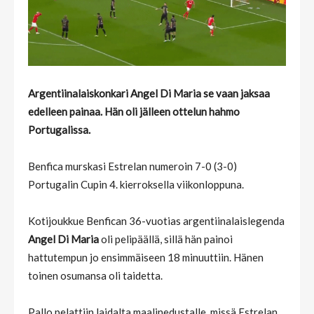
Argentiinalaiskonkari Angel Di Maria se vaan jaksaa
edelleen painaa. Hän oli jälleen ottelun hahmo
Portugalissa.
Benfica murskasi Estrelan numeroin 7-0 (3-0)
Portugalin Cupin 4. kierroksella viikonloppuna.
Kotijoukkue Benfican 36-vuotias argentiinalaislegenda
Angel Di Maria
oli pelipäällä, sillä hän painoi
hattutempun jo ensimmäiseen 18 minuuttiin. Hänen
toinen osumansa oli taidetta.
Pallo pelattiin laidalta maalinedustalle, missä Estrelan