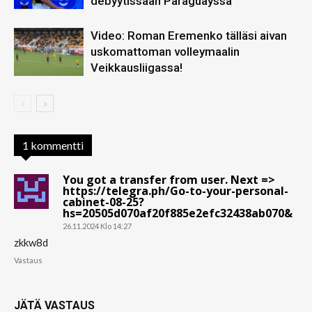
debyytissään Paraguayssa
Video: Roman Eremenko tälläsi aivan
uskomattoman volleymaalin
Veikkausliigassa!
1 kommentti
You got a transfer from user. Next =>
https://telegra.ph/Go-to-your-personal-
cabinet-08-25?
hs=20505d070af20f885e2efc32438ab070&
26.11.2024 Klo 14:27
zkkw8d
Vastaus
JÄTÄ VASTAUS