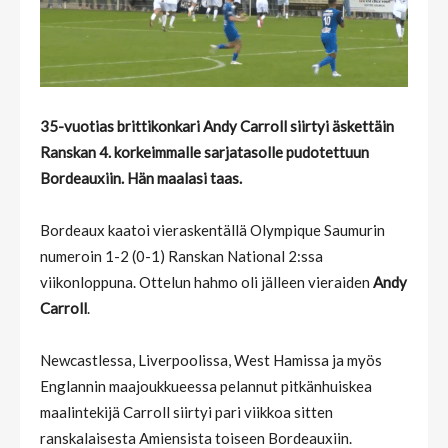
35-vuotias brittikonkari Andy Carroll siirtyi äskettäin
Ranskan 4. korkeimmalle sarjatasolle pudotettuun
Bordeauxiin. Hän maalasi taas.
Bordeaux kaatoi vieraskentällä Olympique Saumurin
numeroin 1-2 (0-1) Ranskan National 2:ssa
viikonloppuna. Ottelun hahmo oli jälleen vieraiden
Andy
Carroll
.
Newcastlessa, Liverpoolissa, West Hamissa ja myös
Englannin maajoukkueessa pelannut pitkänhuiskea
maalintekijä Carroll siirtyi pari viikkoa sitten
ranskalaisesta Amiensista toiseen Bordeauxiin.