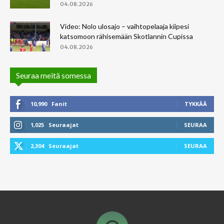
04.08.2026
Video: Nolo ulosajo – vaihtopelaaja kiipesi
katsomoon rähisemään Skotlannin Cupissa
04.08.2026
Seuraa meitä somessa
10,990
Fanit
TYKKÄÄ
1,025
Seuraajat
SEURAA
2,304
Seuraajat
SEURAA