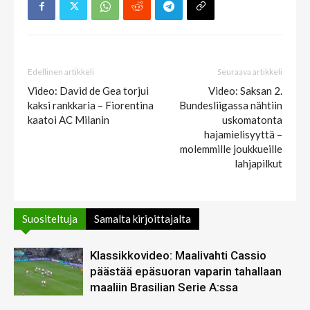
Edellinen artikkeli
Seuraava artikkeli
Video: David de Gea torjui
Video: Saksan 2.
kaksi rankkaria – Fiorentina
Bundesliigassa nähtiin
kaatoi AC Milanin
uskomatonta
hajamielisyyttä –
molemmille joukkueille
lahjapilkut
Suositeltuja
Samalta kirjoittajalta
Klassikkovideo: Maalivahti Cassio
päästää epäsuoran vaparin tahallaan
maaliin Brasilian Serie A:ssa