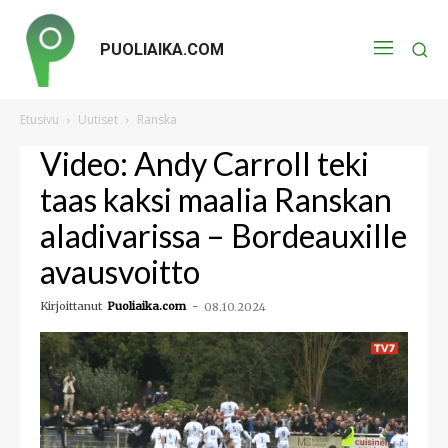
PUOLIAIKA.COM
Etusivu
Uutiset
Ranska
Video: Andy Carroll teki
taas kaksi maalia Ranskan
aladivarissa – Bordeauxille
avausvoitto
Kirjoittanut
Puoliaika.com
-
08.10.2024