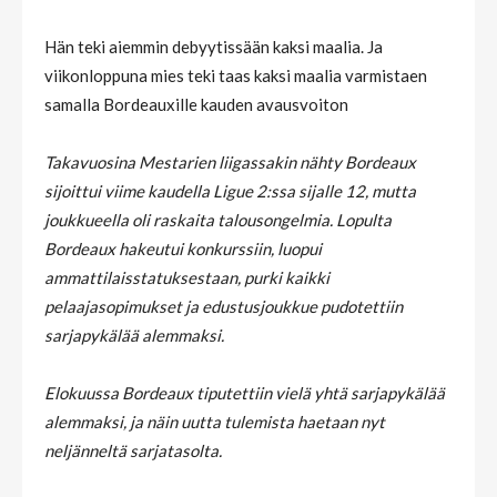
Hän teki aiemmin debyytissään kaksi maalia. Ja
viikonloppuna mies teki taas kaksi maalia varmistaen
samalla Bordeauxille kauden avausvoiton
Takavuosina Mestarien liigassakin nähty Bordeaux
sijoittui viime kaudella Ligue 2:ssa sijalle 12, mutta
joukkueella oli raskaita talousongelmia. Lopulta
Bordeaux hakeutui konkurssiin, luopui
ammattilaisstatuksestaan, purki kaikki
pelaajasopimukset ja edustusjoukkue pudotettiin
sarjapykälää alemmaksi.
Elokuussa Bordeaux tiputettiin vielä yhtä sarjapykälää
alemmaksi, ja näin uutta tulemista haetaan nyt
neljänneltä sarjatasolta.