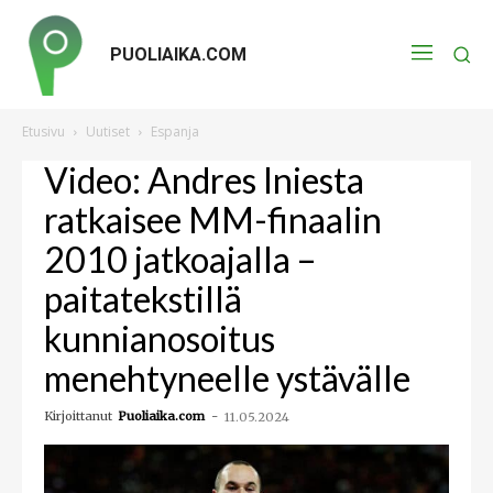
PUOLIAIKA.COM
Etusivu
Uutiset
Espanja
Video: Andres Iniesta
ratkaisee MM-finaalin
2010 jatkoajalla –
paitatekstillä
kunnianosoitus
menehtyneelle ystävälle
Kirjoittanut
Puoliaika.com
-
11.05.2024