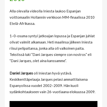
Alla olevalla videolla Iniesta laukoo Espanjan
voittomaalin Hollannin verkkoon MM-finaalissa 2010
Etelä-Afrikassa.
1–0-osuma syntyi jatkoajan lopussa ja Espanjan juhlat
olivat valmiit alkamaan. Heti maalinsa jälkeen Iniesta
riisui pelipaitansa, jonka alla oli valkoinen paita.
Tekstissä luki ”Dani Jarques siempre con nostros” eli
”Dani Jarques, olet aina kanssamme”.
Daniel Jarques
oli Iniestan hyvä ystävä.
Keskikenttäpelaaja Jarques pelasi ammattilaisena
Espanyolissa vuodet 2002–2009. Hän kuoli
sydänkohtaukseen vain 26-vuotiaana elokuussa 2009.