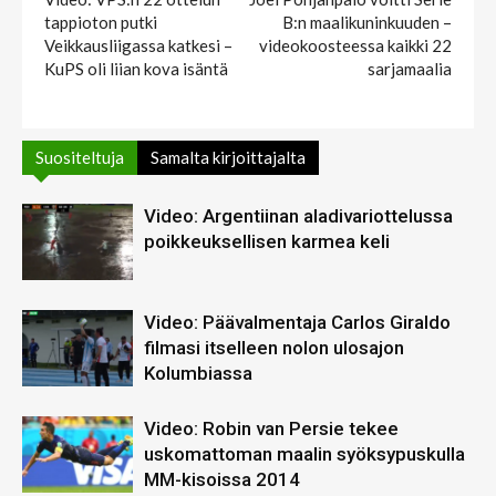
tappioton putki
B:n maalikuninkuuden –
Veikkausliigassa katkesi –
videokoosteessa kaikki 22
KuPS oli liian kova isäntä
sarjamaalia
Suositeltuja
Samalta kirjoittajalta
Video: Argentiinan aladivariottelussa
poikkeuksellisen karmea keli
Video: Päävalmentaja Carlos Giraldo
filmasi itselleen nolon ulosajon
Kolumbiassa
Video: Robin van Persie tekee
uskomattoman maalin syöksypuskulla
MM-kisoissa 2014