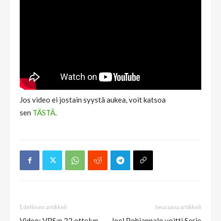
Jos video ei jostain syystä aukea, voit katsoa
sen
TÄSTÄ
.
Edellinen artikkeli
Seuraava artikkeli
Video: VPS:n 22 ottelun
Joel Pohjanpalo voitti Serie