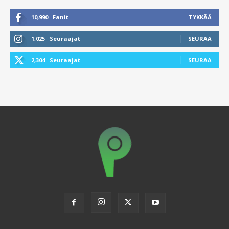
10,990
Fanit
TYKKÄÄ
1,025
Seuraajat
SEURAA
2,304
Seuraajat
SEURAA