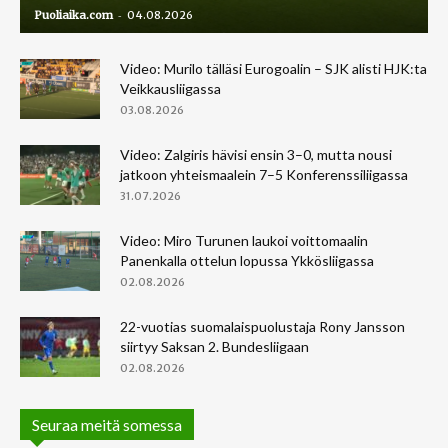
-
Puoliaika.com
04.08.2026
Video: Murilo tälläsi Eurogoalin – SJK alisti HJK:ta
Veikkausliigassa
03.08.2026
Video: Zalgiris hävisi ensin 3–0, mutta nousi
jatkoon yhteismaalein 7–5 Konferenssiliigassa
31.07.2026
Video: Miro Turunen laukoi voittomaalin
Panenkalla ottelun lopussa Ykkösliigassa
02.08.2026
22-vuotias suomalaispuolustaja Rony Jansson
siirtyy Saksan 2. Bundesliigaan
02.08.2026
Seuraa meitä somessa