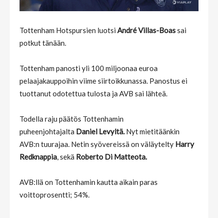
Tottenham Hotspursien luotsi
André Villas-Boas
sai
potkut tänään.
Tottenham panosti yli 100 miljoonaa euroa
pelaajakauppoihin viime siirtoikkunassa. Panostus ei
tuottanut odotettua tulosta ja AVB sai lähteä.
Todella raju päätös Tottenhamin
puheenjohtajalta
Daniel Levyltä.
Nyt mietitäänkin
AVB:n tuurajaa. Netin syövereissä on väläytelty
Harry
Redknappia
, sekä
Roberto
Di Matteota.
AVB:llä on Tottenhamin kautta aikain paras
voittoprosentti; 54%.