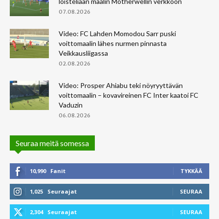
loisteliaan maalin Motherwellin verkkoon
07.08.2026
Video: FC Lahden Momodou Sarr puski
voittomaalin lähes nurmen pinnasta
Veikkausliigassa
02.08.2026
Video: Prosper Ahiabu teki nöyryyttävän
voittomaalin – kovavireinen FC Inter kaatoi FC
Vaduzin
06.08.2026
Seuraa meitä somessa
10,990
Fanit
TYKKÄÄ
1,025
Seuraajat
SEURAA
2,304
Seuraajat
SEURAA