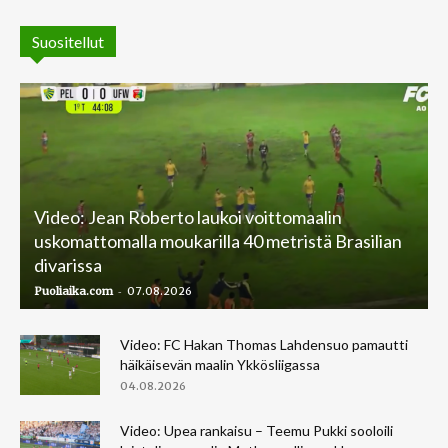
Suositellut
Video: Jean Roberto laukoi voittomaalin
uskomattomalla moukarilla 40 metristä Brasilian
divarissa
-
Puoliaika.com
07.08.2026
Video: FC Hakan Thomas Lahdensuo pamautti
häikäisevän maalin Ykkösliigassa
04.08.2026
Video: Upea rankaisu – Teemu Pukki sooloili