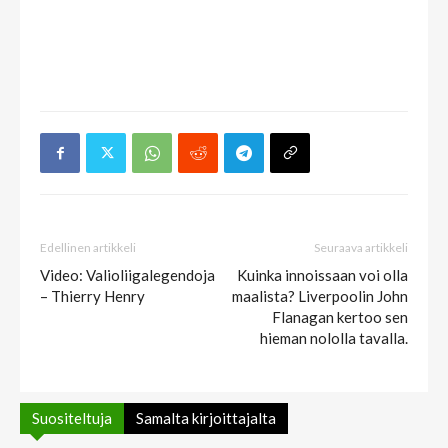
Edellinen artikkeli
Seuraava artikkeli
Video: Valioliigalegendoja
Kuinka innoissaan voi olla
– Thierry Henry
maalista? Liverpoolin John
Flanagan kertoo sen
hieman nololla tavalla.
Suositeltuja
Samalta kirjoittajalta