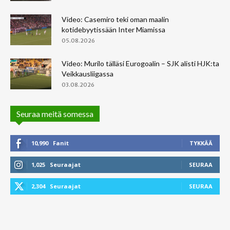
Video: Casemiro teki oman maalin
kotidebyytissään Inter Miamissa
05.08.2026
Video: Murilo tälläsi Eurogoalin – SJK alisti HJK:ta
Veikkausliigassa
03.08.2026
Seuraa meitä somessa
10,990
Fanit
TYKKÄÄ
1,025
Seuraajat
SEURAA
2,304
Seuraajat
SEURAA