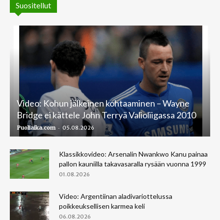
Suositellut
Video: Kohun jälkeinen kohtaaminen – Wayne
Bridge ei kättele John Terryä Valioliigassa 2010
-
Puoliaika.com
05.08.2026
Klassikkovideo: Arsenalin Nwankwo Kanu painaa
pallon kauniilla takavasaralla rysään vuonna 1999
01.08.2026
Video: Argentiinan aladivariottelussa
poikkeuksellisen karmea keli
06.08.2026