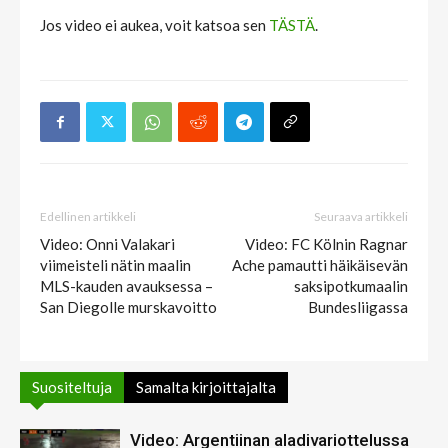
Jos video ei aukea, voit katsoa sen
TÄSTÄ
.
Edellinen artikkeli
Seuraava artikkeli
Video: Onni Valakari
Video: FC Kölnin Ragnar
viimeisteli nätin maalin
Ache pamautti häikäisevän
MLS-kauden avauksessa –
saksipotkumaalin
San Diegolle murskavoitto
Bundesliigassa
Suositeltuja
Samalta kirjoittajalta
Video: Argentiinan aladivariottelussa