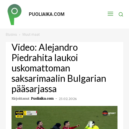
PUOLIAIKA.COM
Etusivu
Muut maat
Video: Alejandro
Piedrahita laukoi
uskomattoman
saksarimaalin Bulgarian
pääsarjassa
Kirjoittanut
Puoliaika.com
-
23.02.2026