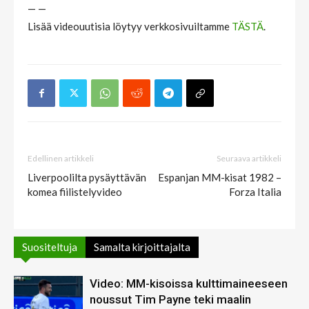
— —
Lisää videouutisia löytyy verkkosivuiltamme
TÄSTÄ
.
Edellinen artikkeli
Seuraava artikkeli
Liverpoolilta pysäyttävän
Espanjan MM-kisat 1982 –
komea fiilistelyvideo
Forza Italia
Suositeltuja
Samalta kirjoittajalta
Video: MM-kisoissa kulttimaineeseen
noussut Tim Payne teki maalin