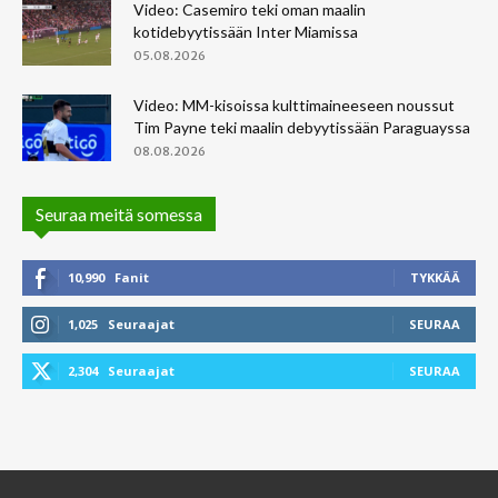
Video: Casemiro teki oman maalin
kotidebyytissään Inter Miamissa
05.08.2026
Video: MM-kisoissa kulttimaineeseen noussut
Tim Payne teki maalin debyytissään Paraguayssa
08.08.2026
Seuraa meitä somessa
10,990
Fanit
TYKKÄÄ
1,025
Seuraajat
SEURAA
2,304
Seuraajat
SEURAA