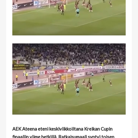
AEK Ateena eteni keskiviikkoiltana Kreikan Cupin
finaaliin viime hetkillä. Ratkaisumaali syntyi toisen