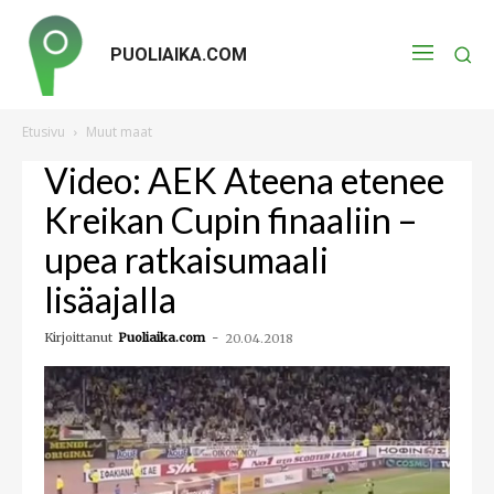
PUOLIAIKA.COM
Etusivu
Muut maat
Video: AEK Ateena etenee
Kreikan Cupin finaaliin –
upea ratkaisumaali
lisäajalla
Kirjoittanut
Puoliaika.com
-
20.04.2018