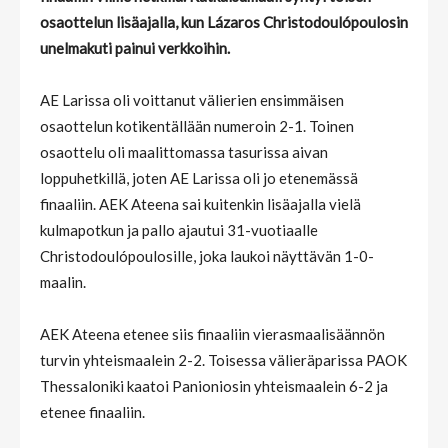
osaottelun lisäajalla, kun Lázaros Christodoulópoulosin
unelmakuti painui verkkoihin.
AE Larissa oli voittanut välierien ensimmäisen
osaottelun kotikentällään numeroin 2-1. Toinen
osaottelu oli maalittomassa tasurissa aivan
loppuhetkillä, joten AE Larissa oli jo etenemässä
finaaliin. AEK Ateena sai kuitenkin lisäajalla vielä
kulmapotkun ja pallo ajautui 31-vuotiaalle
Christodoulópoulosille, joka laukoi näyttävän 1-0-
maalin.
AEK Ateena etenee siis finaaliin vierasmaalisäännön
turvin yhteismaalein 2-2. Toisessa välieräparissa PAOK
Thessaloniki kaatoi Panioniosin yhteismaalein 6-2 ja
etenee finaaliin.