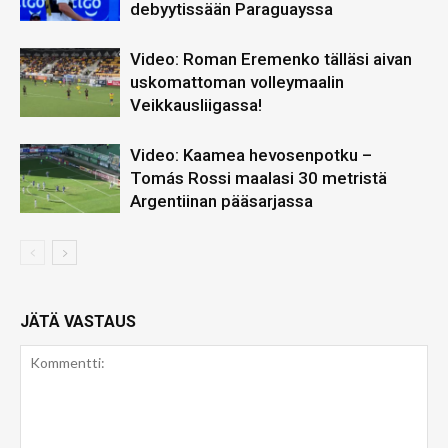
debyytissään Paraguayssa
Video: Roman Eremenko tälläsi aivan
uskomattoman volleymaalin
Veikkausliigassa!
Video: Kaamea hevosenpotku –
Tomás Rossi maalasi 30 metristä
Argentiinan pääsarjassa
JÄTÄ VASTAUS