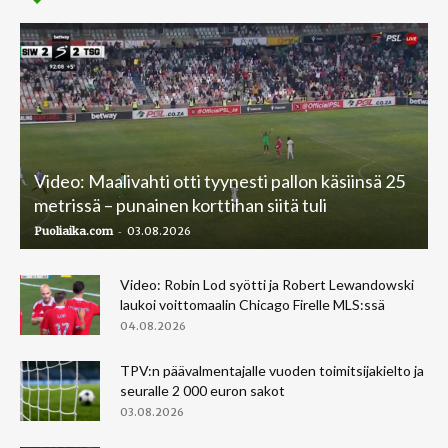
Video: Maalivahti otti tyynesti pallon käsiinsä 25
metrissä – punainen korttihan siitä tuli
-
Puoliaika.com
03.08.2026
Video: Robin Lod syötti ja Robert Lewandowski
laukoi voittomaalin Chicago Firelle MLS:ssä
04.08.2026
TPV:n päävalmentajalle vuoden toimitsijakielto ja
seuralle 2 000 euron sakot
03.08.2026