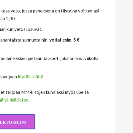
na taas veto, jossa panoksena on tiistaina voittamasi
än 2,00.
auan kun vetosi osuvat.
aanantaista sunnuntaihin,
voitat esim. 5 €
neiden kesken jaetaan Jackpot, joka on ensi viikolla
ampanjaan
löytää täältä
.
olbet tarjoaa MM-kisojen kunniaksi myös upeita
ältä lisätietoa
.
ERTOIMIIN!