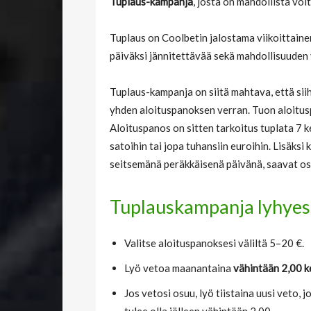
Tuplaus-kampanja
, josta on mahdollista voi
Tuplaus on Coolbetin jalostama viikoittaine
päiväksi jännitettävää sekä mahdollisuuden 
Tuplaus-kampanja on siitä mahtava, että sii
yhden aloituspanoksen verran. Tuon aloituspa
Aloituspanos on sitten tarkoitus tuplata 7 
satoihin tai jopa tuhansiin euroihin. Lisäksi
seitsemänä peräkkäisenä päivänä, saavat os
Tuplauskampanja lyhyest
Valitse aloituspanoksesi väliltä 5–20 €.
Lyö vetoa maanantaina
vähintään 2,00 k
Jos vetosi osuu, lyö tiistaina uusi veto, 
tulee olla jälleen vähintään 2,00.