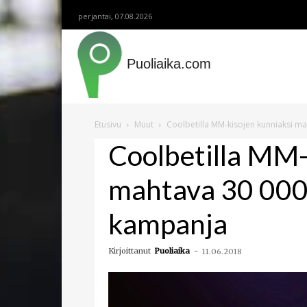
perjantai, 07.08.2026
Puoliaika.com
Etusivu
Muut
Coolbetilla MM-kisojen kunniaksi m
Coolbetilla MM-
mahtava 30 000
kampanja
Kirjoittanut
Puoliaika
-
11.06.2018