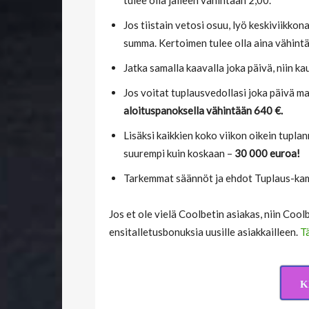
Jos tiistain vetosi osuu, lyö keskiviikko
summa. Kertoimen tulee olla aina vähintä
Jatka samalla kaavalla joka päivä, niin k
Jos voitat tuplausvedollasi joka päivä m
aloituspanoksella vähintään 640 €.
Lisäksi kaikkien koko viikon oikein tuplan
suurempi kuin koskaan –
30 000 euroa!
Tarkemmat säännöt ja ehdot Tuplaus-k
Jos et ole vielä Coolbetin asiakas, niin Co
ensitalletusbonuksia uusille asiakkailleen.
Tä
K