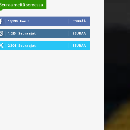
Seuraa meitä somessa
10,990
Fanit
TYKKÄÄ
1,025
Seuraajat
SEURAA
2,304
Seuraajat
SEURAA