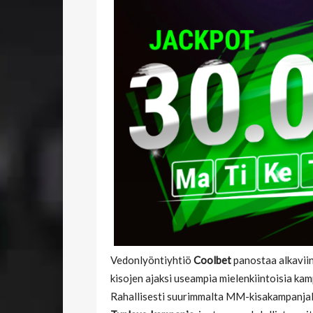
Vedonlyöntiyhtiö
Coolbet
panostaa alkaviin
kisojen ajaksi useampia mielenkiintoisia kamp
Rahallisesti suurimmalta MM-kisakampanjalta