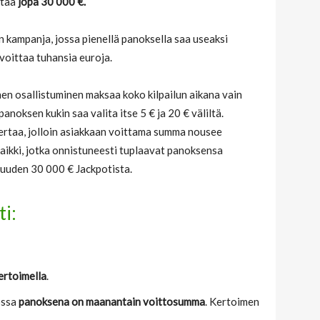
ttaa
jopa 30 000 €.
n kampanja, jossa pienellä panoksella saa useaksi
voittaa tuhansia euroja.
hen osallistuminen maksaa koko kilpailun aikana vain
noksen kukin saa valita itse 5 € ja 20 € väliltä.
kertaa, jolloin asiakkaan voittama summa nousee
 kaikki, jotka onnistuneesti tuplaavat panoksensa
uuden 30 000 € Jackpotista.
i:
ertoimella
.
jossa
panoksena on maanantain voittosumma
. Kertoimen