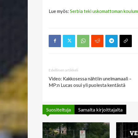
Lue myös:
Serbia teki uskomattoman koulum
Edellinen artikkeli
Video: Kakkosessa nähtiin unelmamaali –
MP:n Lucas osui yli puolesta kentästä
Suositeltuja
Samalta kirjoittajalta