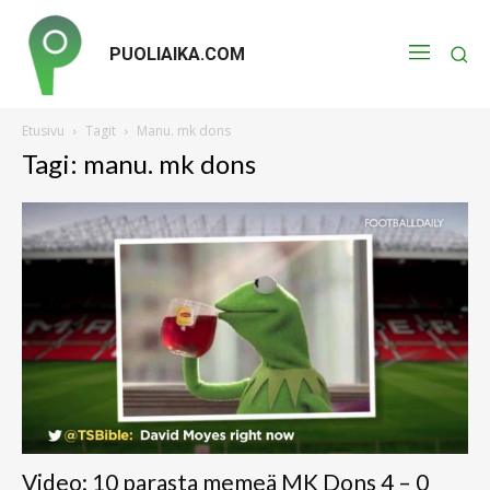
PUOLIAIKA.COM
Etusivu
Tagit
Manu. mk dons
Tagi: manu. mk dons
Video: 10 parasta memeä MK Dons 4 – 0