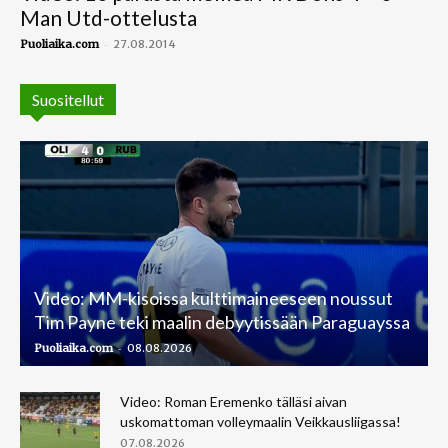
Man Utd-ottelusta
-
Puoliaika.com
27.08.2014
Suositellut
Video: MM-kisoissa kulttimaineeseen noussut
Tim Payne teki maalin debyytissään Paraguayssa
-
Puoliaika.com
08.08.2026
Video: Roman Eremenko tälläsi aivan
uskomattoman volleymaalin Veikkausliigassa!
07.08.2026