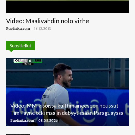
Video: Maalivahdin nolo virhe
-
Puoliaika.com
16.12.2013
Suositellut
Video: MM-kisoissa kulttimaineeseen noussut
Tim Payne teki maalin debyytissään Paraguayssa
-
Puoliaika.com
08.08.2026