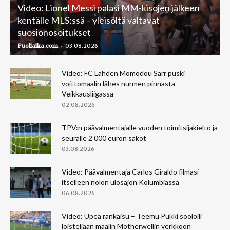
Video: Lionel Messi palasi MM-kisojen jälkeen
kentälle MLS:ssä – yleisöltä valtavat
suosionosoitukset
-
Puoliaika.com
03.08.2026
Video: FC Lahden Momodou Sarr puski
voittomaalin lähes nurmen pinnasta
Veikkausliigassa
02.08.2026
TPV:n päävalmentajalle vuoden toimitsijakielto ja
seuralle 2 000 euron sakot
03.08.2026
Video: Päävalmentaja Carlos Giraldo filmasi
itselleen nolon ulosajon Kolumbiassa
06.08.2026
Video: Upea rankaisu – Teemu Pukki sooloili
loisteliaan maalin Motherwellin verkkoon