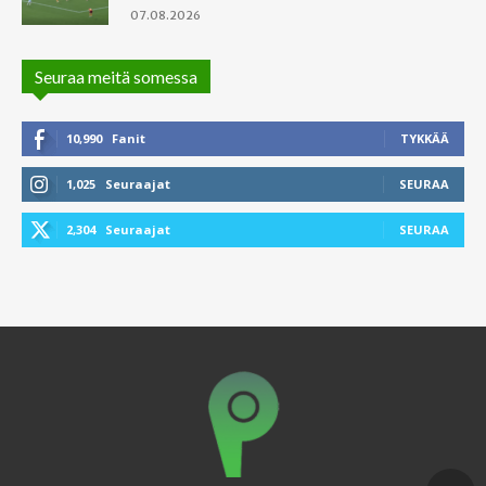
07.08.2026
Seuraa meitä somessa
10,990
Fanit
TYKKÄÄ
1,025
Seuraajat
SEURAA
2,304
Seuraajat
SEURAA